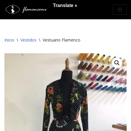
Translate »
Saltar
al
contenido
Inicio
\
Vestidos
\
Vestuario Flamenco