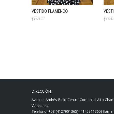
VESTIDO FLAMENCO
VEST
$
160.00
$
160.
DIRECCIÓN:
Avenida Andrés Bello Centro Comercial Alto Cha
Venezuela
Telefono: +58 (4127901365) (4145311365) fla