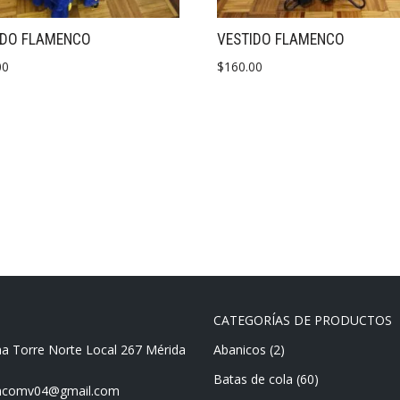
IDO FLAMENCO
VESTIDO FLAMENCO
00
$
160.00
CATEGORÍAS DE PRODUCTOS
ma Torre Norte Local 267 Mérida
Abanicos
(2)
Batas de cola
(60)
mencomv04@gmail.com