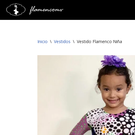
Saltar
al
contenido
Inicio
\
Vestidos
\
Vestido Flamenco Niña