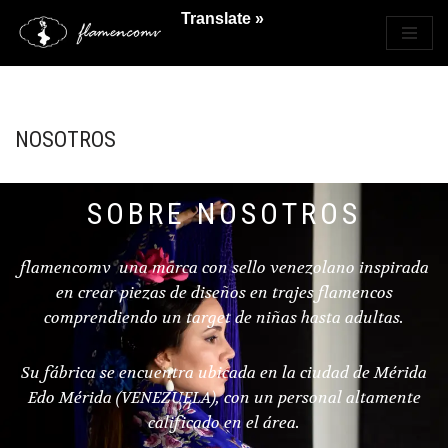
Translate »
Saltar
al
contenido
NOSOTROS
SOBRE NOSOTROS
flamencomv una marca con sello venezolano inspirada
en crear piezas de diseños en trajes flamencos
comprendiendo un target de niñas hasta adultas.
Su fábrica se encuentra ubicada en la ciudad de Mérida
Edo Mérida (VENEZUELA), con un personal altamente
calificado en el área.