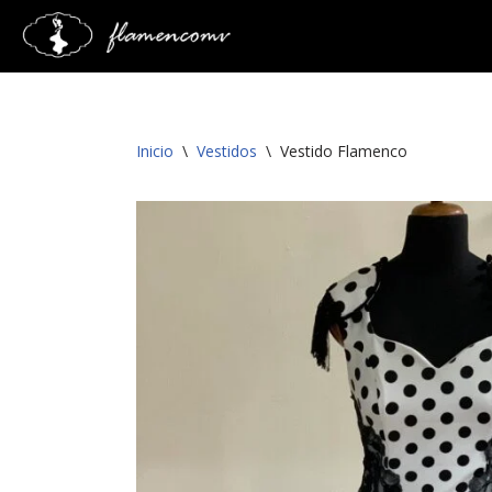
Saltar
al
contenido
Inicio
\
Vestidos
\
Vestido Flamenco