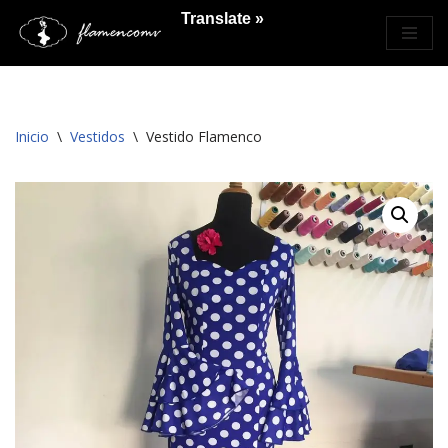
Translate »
Saltar
al
contenido
Inicio
\
Vestidos
\
Vestido Flamenco