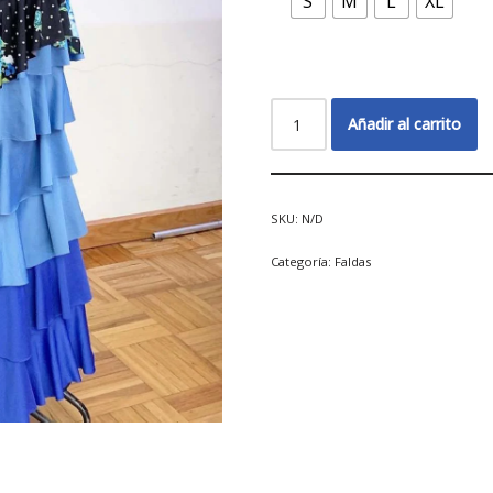
S
M
L
XL
Añadir al carrito
SKU:
N/D
Categoría:
Faldas