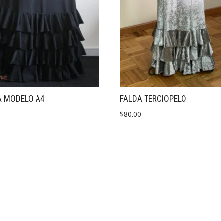
A MODELO A4
FALDA TERCIOPELO
0
$
80.00