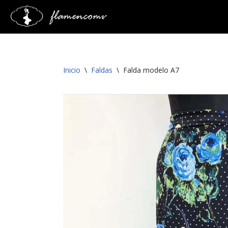
Saltar
al
contenido
Inicio
\
Faldas
\
Falda modelo A7