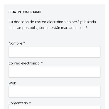
DEJA UN COMENTARIO
Tu dirección de correo electrónico no será publicada.
Los campos obligatorios están marcados con
*
Nombre
*
Correo electrónico
*
Web
Comentario
*