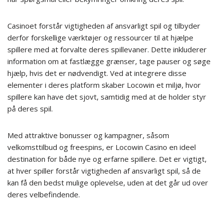
Casinoet forstår vigtigheden af ansvarligt spil og tilbyder
derfor forskellige værktøjer og ressourcer til at hjælpe
spillere med at forvalte deres spillevaner. Dette inkluderer
information om at fastlægge grænser, tage pauser og søge
hjælp, hvis det er nødvendigt. Ved at integrere disse
elementer i deres platform skaber Locowin et miljø, hvor
spillere kan have det sjovt, samtidig med at de holder styr
på deres spil.
Med attraktive bonusser og kampagner, såsom
velkomsttilbud og freespins, er Locowin Casino en ideel
destination for både nye og erfarne spillere. Det er vigtigt,
at hver spiller forstår vigtigheden af ansvarligt spil, så de
kan få den bedst mulige oplevelse, uden at det går ud over
deres velbefindende.