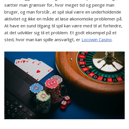
sætter man grænser for, hvor meget tid og penge man
bruger, og man forstår, at spil skal være en underholdende
aktivitet og ikke en måde at løse økonomiske problemer på.
At have en sund tilgang til spil kan være med til at forhindre,
at det udvikler sig til et problem. Et godt eksempel på et
sted, hvor man kan spille ansvarligt, er
Locowin Casino
.