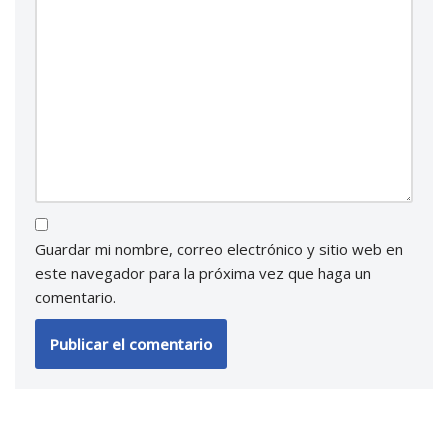
Guardar mi nombre, correo electrónico y sitio web en
este navegador para la próxima vez que haga un
comentario.