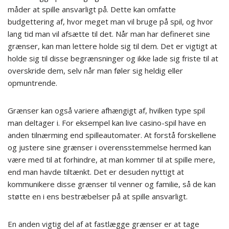
måder at spille ansvarligt på. Dette kan omfatte
budgettering af, hvor meget man vil bruge på spil, og hvor
lang tid man vil afsætte til det. Når man har defineret sine
grænser, kan man lettere holde sig til dem. Det er vigtigt at
holde sig til disse begrænsninger og ikke lade sig friste til at
overskride dem, selv når man føler sig heldig eller
opmuntrende.
Grænser kan også variere afhængigt af, hvilken type spil
man deltager i. For eksempel kan live casino-spil have en
anden tilnærming end spilleautomater. At forstå forskellene
og justere sine grænser i overensstemmelse hermed kan
være med til at forhindre, at man kommer til at spille mere,
end man havde tiltænkt. Det er desuden nyttigt at
kommunikere disse grænser til venner og familie, så de kan
støtte en i ens bestræbelser på at spille ansvarligt.
En anden vigtig del af at fastlægge grænser er at tage