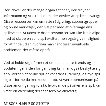
Derudover er der mange organisationer, der tilbyder
information og støtte til dem, der ønsker at spille ansvarligt.
Disse ressourcer kan omfatte rådgivning, supportgrupper
og online værktøjer, der hjælper med at overvåge ens
spillevaner. At udnytte disse ressourcer kan ikke kun hjælpe
med at skabe en sund spillekultur, men også give mulighed
for at finde ud af, hvordan man håndterer eventuelle
problemer, der måtte opstå.
Ved at holde sig informeret om de seneste trends og
opdateringer inden for gambling kan man også beskytte sig
selv. Verden af online spil er konstant i udvikling, og nye spil
og platforme dukker konstant op. At være opmærksom på
disse ændringer og forstå, hvordan de påvirker ens spil, kan
være en væsentlig del af at forblive ansvarlig.
AT SØGE HJÆLP OG STØTTE