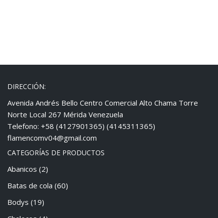
DIRECCIÓN:
Avenida Andrés Bello Centro Comercial Alto Chama Torre
Norte Local 267 Mérida Venezuela
Telefono: +58 (4127901365) (4145311365)
flamencomv04@gmail.com
CATEGORÍAS DE PRODUCTOS
Abanicos
(2)
Batas de cola
(60)
Bodys
(19)