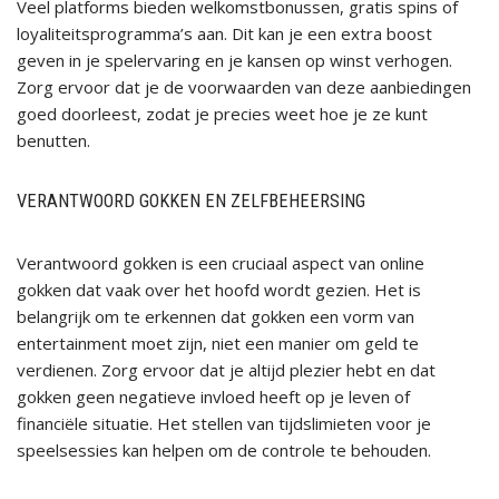
Veel platforms bieden welkomstbonussen, gratis spins of
loyaliteitsprogramma’s aan. Dit kan je een extra boost
geven in je spelervaring en je kansen op winst verhogen.
Zorg ervoor dat je de voorwaarden van deze aanbiedingen
goed doorleest, zodat je precies weet hoe je ze kunt
benutten.
VERANTWOORD GOKKEN EN ZELFBEHEERSING
Verantwoord gokken is een cruciaal aspect van online
gokken dat vaak over het hoofd wordt gezien. Het is
belangrijk om te erkennen dat gokken een vorm van
entertainment moet zijn, niet een manier om geld te
verdienen. Zorg ervoor dat je altijd plezier hebt en dat
gokken geen negatieve invloed heeft op je leven of
financiële situatie. Het stellen van tijdslimieten voor je
speelsessies kan helpen om de controle te behouden.