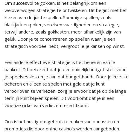
Om succesvol te gokken, is het belangrijk om een
weloverwogen strategie te ontwikkelen. Dit begint met het
kiezen van de juiste spellen. Sommige spellen, zoals
blackjack en poker, vereisen vaardigheden en strategie,
terwijl andere, zoals gokkasten, meer afhankelijk zijn van
geluk. Door je te concentreren op spellen waar je een
strategisch voordeel hebt, vergroot je je kansen op winst.
Een andere effectieve strategie is het beheren van je
bankroll. Dit betekent dat je een duidelijk budget stelt voor
je speelsessies en je aan dat budget houdt. Door je inzet te
beheren en alleen te spelen met geld dat je kunt
veroorloven te verliezen, zorg je ervoor dat je op de lange
termijn kunt blijven spelen. Dit voorkomt dat je in een
vicieuze cirkel van verliezen terechtkomt.
Ook is het nuttig om gebruik te maken van bonussen en
promoties die door online casino’s worden aangeboden.