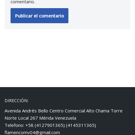
comentario.
DIRECCIÓN:
Avenida Andrés Bello Centro Comercial Alto Chama Torre
Norte Local 267 Mérida Venezuela
Telefono: +58 (4127901365) (4145311365)
flamencomv04@gmail.com