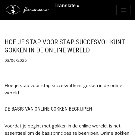
Translate »
Saltar
al
contenido
HOE JE STAP VOOR STAP SUCCESVOL KUNT
GOKKEN IN DE ONLINE WERELD
03/06/2026
Hoe je stap voor stap succesvol kunt gokken in de online
wereld
DE BASIS VAN ONLINE GOKKEN BEGRIJPEN
Voordat je begint met gokken in de online wereld, is het
essentieel om de basisprincipes te begrijpen. Online gokken