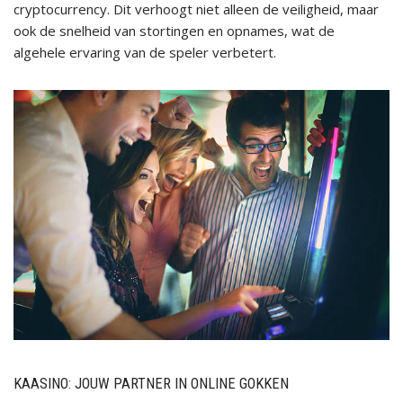
cryptocurrency. Dit verhoogt niet alleen de veiligheid, maar
ook de snelheid van stortingen en opnames, wat de
algehele ervaring van de speler verbetert.
KAASINO: JOUW PARTNER IN ONLINE GOKKEN