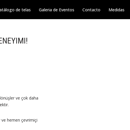
atálogo de telas
Galeria de Eventos
Contacto
Medidas
ENEYIMI!
z dönüşler ve çok daha
ktir.
ir ve hemen çevrimiçi