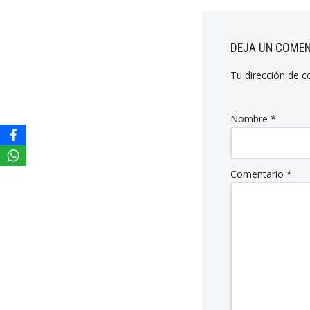
DEJA UN COMEN
Tu dirección de c
Nombre
*
Comentario
*