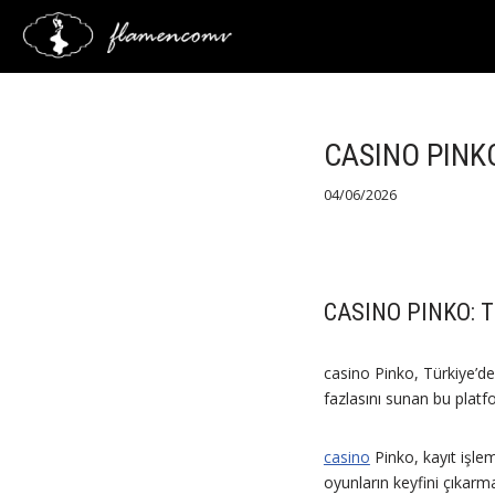
Saltar
al
contenido
CASINO PINKO
04/06/2026
CASINO PINKO: T
casino Pinko, Türkiye’de
fazlasını sunan bu plat
casino
Pinko, kayıt işle
oyunların keyfini çıkarma