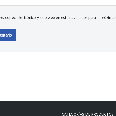
, correo electrónico y sitio web en este navegador para la próxima
CATEGORÍAS DE PRODUCTOS