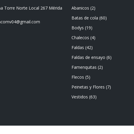
ma Torre Norte Local 267 Mérida
Abanicos
(2)
Batas de cola
(60)
mencomv04@gmail.com
Bodys
(19)
Chalecos
(4)
Faldas
(42)
Faldas de ensayo
(6)
Famenquitas
(2)
Flecos
(5)
Peinetas y Flores
(7)
Vestidos
(63)