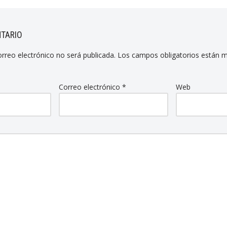
TARIO
orreo electrónico no será publicada.
Los campos obligatorios están 
Correo electrónico
*
Web