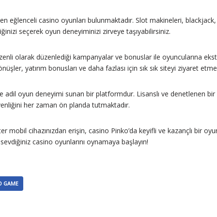
den eğlenceli casino oyunları bulunmaktadır. Slot makineleri, blackjack
inizi seçerek oyun deneyiminizi zirveye taşıyabilirsiniz.
zenli olarak düzenlediği kampanyalar ve bonuslar ile oyuncularına ekstr
üşler, yatırım bonusları ve daha fazlası için sık sık siteyi ziyaret etm
ve adil oyun deneyimi sunan bir platformdur. Lisanslı ve denetlenen bir
venliğini her zaman ön planda tutmaktadır.
ster mobil cihazınızdan erişin, casino Pinko’da keyifli ve kazançlı bir oyu
sevdiğiniz casino oyunlarını oynamaya başlayın!
O GAME