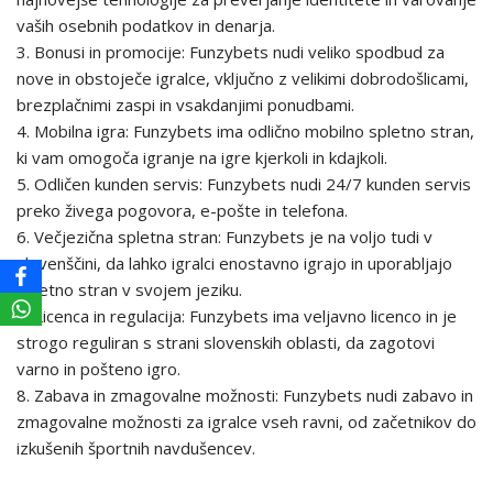
vaših osebnih podatkov in denarja.
3. Bonusi in promocije: Funzybets nudi veliko spodbud za
nove in obstoječe igralce, vključno z velikimi dobrodošlicami,
brezplačnimi zaspi in vsakdanjimi ponudbami.
4. Mobilna igra: Funzybets ima odlično mobilno spletno stran,
ki vam omogoča igranje na igre kjerkoli in kdajkoli.
5. Odličen kunden servis: Funzybets nudi 24/7 kunden servis
preko živega pogovora, e-pošte in telefona.
6. Večjezična spletna stran: Funzybets je na voljo tudi v
slovenščini, da lahko igralci enostavno igrajo in uporabljajo
spletno stran v svojem jeziku.
7. Licenca in regulacija: Funzybets ima veljavno licenco in je
strogo reguliran s strani slovenskih oblasti, da zagotovi
varno in pošteno igro.
8. Zabava in zmagovalne možnosti: Funzybets nudi zabavo in
zmagovalne možnosti za igralce vseh ravni, od začetnikov do
izkušenih športnih navdušencev.