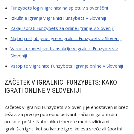
Funzybets login: igralnica na spletu v slovenščini
Izkušnje igranja v igralnici Funzybets v Sloveniji
Zakaj izbrati Funzybets za online igranje v Sloveniji
Najbolj priljubljene igre v igralnici Funzybets v Sloveniji
Varne in zanesljive transakcije v igralnici Funzybets v
Sloveniji
Vstopite v igralnico Funzybets: igranje online v Sloveniji
ZAČETEK V IGRALNICI FUNZYBETS: KAKO
IGRATI ONLINE V SLOVENIJI
Začetek v igralnici Funzybets v Sloveniji je enostaven in brez
težav. Za prvo je potrebno ustvariti račun in ga potrditi
preko e-pošte. Nato lahko izberete med različicami
igralniških igric, kot so kartne igre, kolesa sreče ali športni