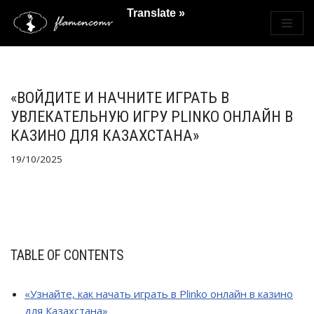
Translate »
Saltar
al
contenido
«ВОЙДИТЕ И НАЧНИТЕ ИГРАТЬ В
УВЛЕКАТЕЛЬНУЮ ИГРУ PLINKO ОНЛАЙН В
КАЗИНО ДЛЯ КАЗАХСТАНА»
19/10/2025
TABLE OF CONTENTS
«Узнайте, как начать играть в Plinko онлайн в казино
для Казахстана»