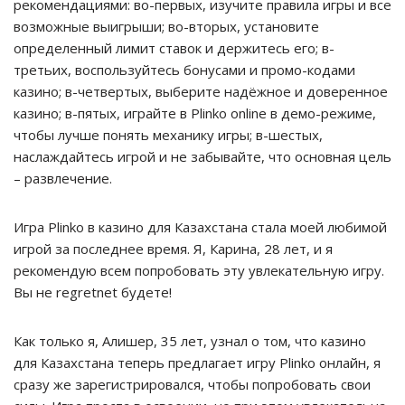
рекомендациями: во-первых, изучите правила игры и все
возможные выигрыши; во-вторых, установите
определенный лимит ставок и держитесь его; в-
третьих, воспользуйтесь бонусами и промо-кодами
казино; в-четвертых, выберите надёжное и доверенное
казино; в-пятых, играйте в Plinko online в демо-режиме,
чтобы лучше понять механику игры; в-шестых,
наслаждайтесь игрой и не забывайте, что основная цель
– развлечение.
Игра Plinko в казино для Казахстана стала моей любимой
игрой за последнее время. Я, Карина, 28 лет, и я
рекомендую всем попробовать эту увлекательную игру.
Вы не regretnet будете!
Как только я, Алишер, 35 лет, узнал о том, что казино
для Казахстана теперь предлагает игру Plinko онлайн, я
сразу же зарегистрировался, чтобы попробовать свои