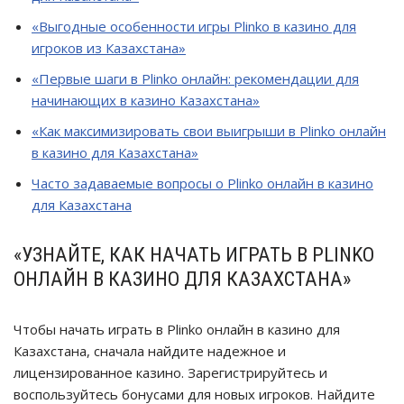
«Выгодные особенности игры Plinko в казино для
игроков из Казахстана»
«Первые шаги в Plinko онлайн: рекомендации для
начинающих в казино Казахстана»
«Как максимизировать свои выигрыши в Plinko онлайн
в казино для Казахстана»
Часто задаваемые вопросы о Plinko онлайн в казино
для Казахстана
«УЗНАЙТЕ, КАК НАЧАТЬ ИГРАТЬ В PLINKO
ОНЛАЙН В КАЗИНО ДЛЯ КАЗАХСТАНА»
Чтобы начать играть в Plinko онлайн в казино для
Казахстана, сначала найдите надежное и
лицензированное казино. Зарегистрируйтесь и
воспользуйтесь бонусами для новых игроков. Найдите