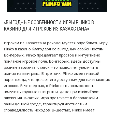
«ВЫГОДНЫЕ ОСОБЕННОСТИ ИГРЫ PLINKO В
КАЗИНО ДЛЯ ИГРОКОВ ИЗ КАЗАХСТАНА»
Игрокам из Казахстана рекомендуется опробовать игру
Plinko в казино благодаря её выгодным особенностям.
Во-первых, Plinko предлагает простое и интуитивно
понятное игровое поле. Во-вторых, здесь доступны
разные варианты ставок, что позволяет увеличить
шансы на выигрыш. В-третьих, Plinko имеет низкий
порог входа, что делает его доступным для начинающих
игроков. В-четвёртых, в Plinko есть возможность
получить крупные выигрыши, даже при minimal’nom
вложения. В-пятых, игра протекает в безопасной и
защищенной среде, гарантируя честность и
справедливость исходов. В-шестых, Plinko имеет