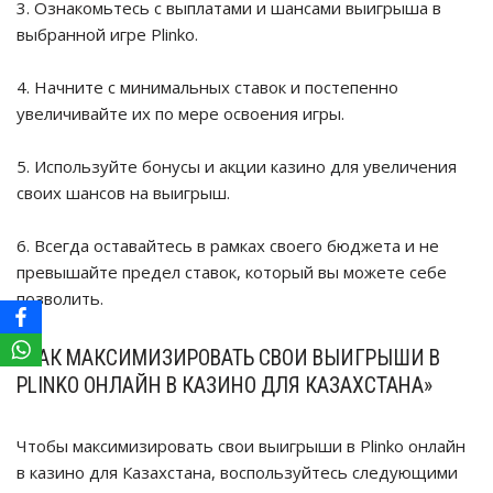
3. Ознакомьтесь с выплатами и шансами выигрыша в
выбранной игре Plinko.
4. Начните с минимальных ставок и постепенно
увеличивайте их по мере освоения игры.
5. Используйте бонусы и акции казино для увеличения
своих шансов на выигрыш.
6. Всегда оставайтесь в рамках своего бюджета и не
превышайте предел ставок, который вы можете себе
позволить.
«КАК МАКСИМИЗИРОВАТЬ СВОИ ВЫИГРЫШИ В
PLINKO ОНЛАЙН В КАЗИНО ДЛЯ КАЗАХСТАНА»
Чтобы максимизировать свои выигрыши в Plinko онлайн
в казино для Казахстана, воспользуйтесь следующими