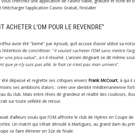
 Vous cherchez une application de casino fiable, gratuite et riche en
écharger l’application Casino Gratuit, l’installer
IT ACHETER L'OM POUR LE REVENDRE"
d’hui avoir été "berné" par Ajroudi, qu’il accuse d’avoir utilisé sa noto
s l’intention de concrétiser. "
Il voulait racheter l’OM sans mettre l’ar
er une plus-value
", a-t-il résumé. L’ancien dirigeant se dit même sou
que je n’y suis pas allé, le foot ce n’est pas mon univers
".
ir été dépassé et regrette ses critiques envers
Frank McCourt
, à qui i
oins ses ambitions d’alors : créer une identité méditerranéenne forte
au du club. Mais entre rêves de grandeur et réalité des coulisses, Bo
rait sur toute velléité de retour.
 avait d’ailleurs voulu que l’OM affronte le club de Hyères en Coupe d
vortée. Un match qui s’était déroulé à Martigues, au grand dam du pré
uipe se faire éliminer en 32e de finale.