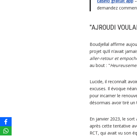
casino gratuit app
–
demandez comment tél
"AJROUDI VOULA
Boudjellal affirme aujour
projet qu’il n’avait jamai
aller-retour et empoch
au bout : "
Heureusement 
Lucide, il reconnaît avo
excuses. Il évoque néanm
pour incarner le renouve
désormais avoir tiré un t
En janvier 2023, le sort
après cette tentative a
RCT, qui avait vu son éq