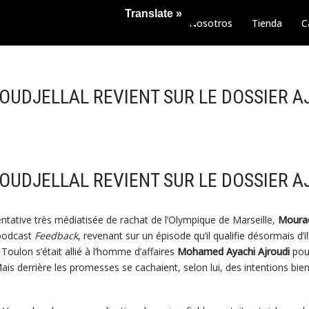
Translate »
Nosotros
Tienda
C
BOUDJELLAL REVIENT SUR LE DOSSIER A
BOUDJELLAL REVIENT SUR LE DOSSIER A
ntative très médiatisée de rachat de l’Olympique de Marseille,
Mourad
e podcast
Feedback
, revenant sur un épisode qu’il qualifie désormais d’il
 Toulon s’était allié à l’homme d’affaires
Mohamed Ayachi Ajroudi
pour
ais derrière les promesses se cachaient, selon lui, des intentions bie