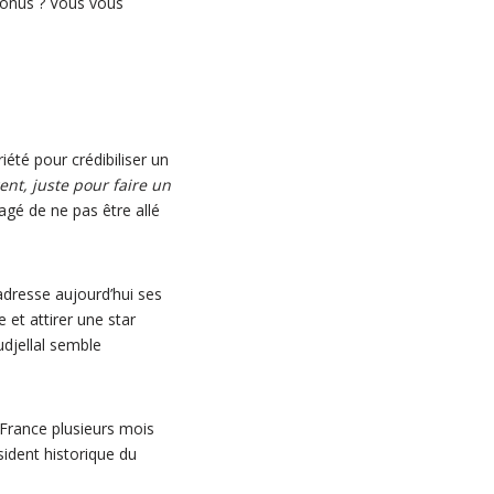
 bonus ? Vous vous
riété pour crédibiliser un
gent, juste pour faire un
lagé de ne pas être allé
l adresse aujourd’hui ses
 et attirer une star
udjellal semble
e France plusieurs mois
sident historique du