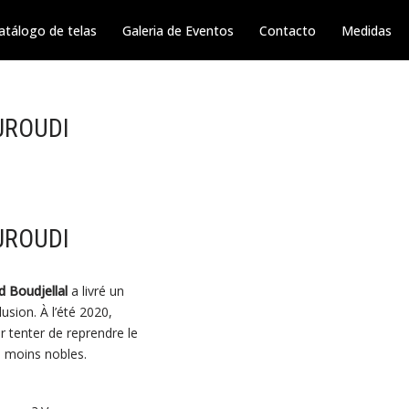
atálogo de telas
Galeria de Eventos
Contacto
Medidas
JROUDI
JROUDI
 Boudjellal
a livré un
lusion. À l’été 2020,
 tenter de reprendre le
n moins nobles.