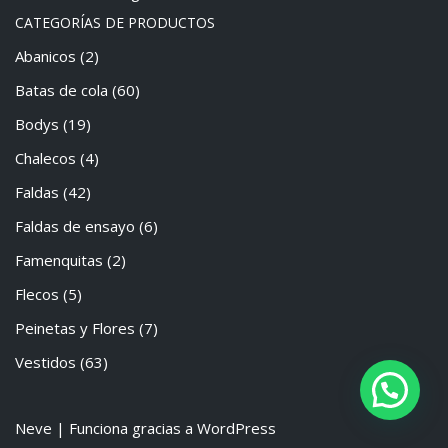
CATEGORÍAS DE PRODUCTOS
Abanicos
(2)
Batas de cola
(60)
Bodys
(19)
Chalecos
(4)
Faldas
(42)
Faldas de ensayo
(6)
Famenquitas
(2)
Flecos
(5)
Peinetas y Flores
(7)
Vestidos
(63)
Neve
| Funciona gracias a
WordPress