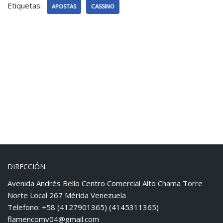
Etiquetas:
APOSTAS
CASSINO
DIRECCIÓN:
Avenida Andrés Bello Centro Comercial Alto Chama Torre
Norte Local 267 Mérida Venezuela
Telefono: +58 (4127901365) (4145311365)
flamencomv04@gmail.com