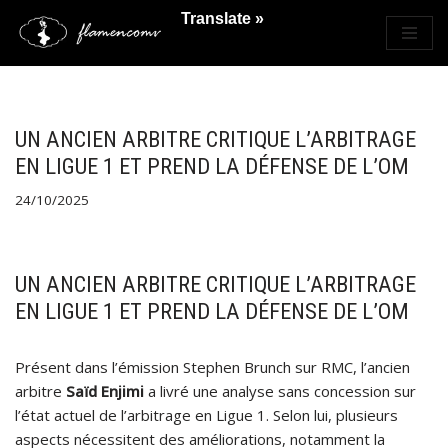
Translate »
Saltar
al
contenido
UN ANCIEN ARBITRE CRITIQUE L’ARBITRAGE
EN LIGUE 1 ET PREND LA DÉFENSE DE L’OM
24/10/2025
UN ANCIEN ARBITRE CRITIQUE L’ARBITRAGE
EN LIGUE 1 ET PREND LA DÉFENSE DE L’OM
Présent dans l’émission Stephen Brunch sur RMC, l’ancien
arbitre
Saïd Enjimi
a livré une analyse sans concession sur
l’état actuel de l’arbitrage en Ligue 1. Selon lui, plusieurs
aspects nécessitent des améliorations, notamment la