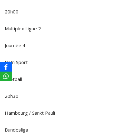
20h00
Multiplex Ligue 2
Journée 4
BeIn Sport
Football
20h30
Hambourg / Sankt Pauli
Bundesliga