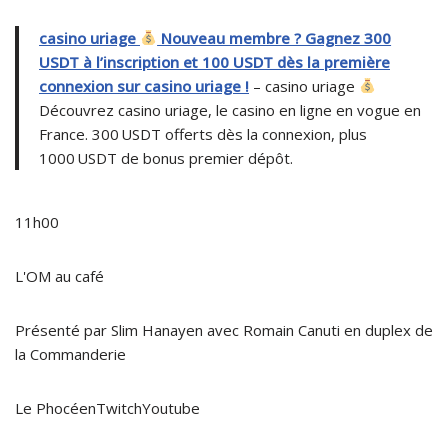
casino uriage
Nouveau membre ? Gagnez 300
USDT à l’inscription et 100 USDT dès la première
connexion sur casino uriage !
– casino uriage
Découvrez casino uriage, le casino en ligne en vogue en
France. 300 USDT offerts dès la connexion, plus
1000 USDT de bonus premier dépôt.
11h00
L'OM au café
Présenté par Slim Hanayen avec Romain Canuti en duplex de
la Commanderie
Le PhocéenTwitchYoutube