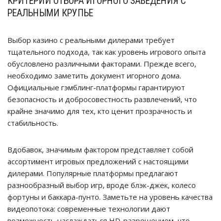
КРИТЕРИИ ОТБОРА ИГОРНОГО ЗАВЕДЕНИЯ С
РЕАЛЬНЫМИ КРУПЬЕ
Выбор казино с реальными дилерами требует
тщательного подхода, так как уровень игрового опыта
обусловлено различными факторами. Прежде всего,
необходимо заметить документ игорного дома.
Официальные гэмблинг-платформы гарантируют
безопасность и добросовестность развлечений, что
крайне значимо для тех, кто ценит прозрачность и
стабильность.
Вдобавок, значимым фактором представляет собой
ассортимент игровых предложений с настоящими
дилерами. Популярные платформы предлагают
разнообразный выбор игр, вроде блэк-джек, колесо
фортуны и баккара-пунто. Заметьте на уровень качества
видеопотока: современные технологии дают
возможность наслаждаться HD-разрешением, что