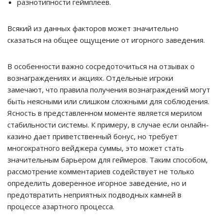
разнотипности геймплеев.
Всякий из данных факторов может значительно
сказаться на общее ощущение от игорного заведения.
В особенности важно сосредоточиться на отзывах о
вознаграждениях и акциях. Отдельные игроки
замечают, что правила получения вознаграждений могут
быть неясными или слишком сложными для соблюдения.
Ясность в представленном моменте является мерилом
стабильности системы. К примеру, в случае если онлайн-
казино дает приветственный бонус, но требует
многократного вейджера суммы, это может стать
значительным барьером для геймеров. Таким способом,
рассмотрение комментариев содействует не только
определить доверенное игорное заведение, но и
предотвратить неприятных подводных камней в
процессе азартного процесса.