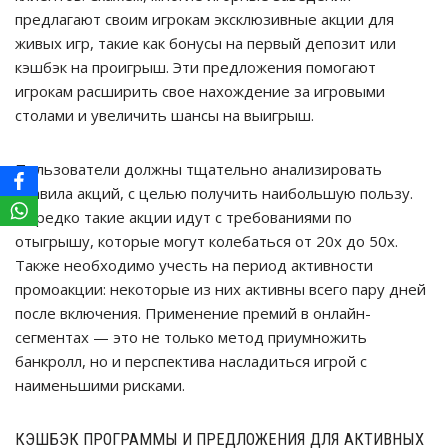
предлагают своим игрокам эксклюзивные акции для
живых игр, такие как бонусы на первый депозит или
кэшбэк на проигрыш. Эти предложения помогают
игрокам расширить свое нахождение за игровыми
столами и увеличить шансы на выигрыш.
Пользователи должны тщательно анализировать
правила акций, с целью получить наибольшую пользу.
Нередко такие акции идут с требованиями по
отыгрышу, которые могут колебаться от 20x до 50x.
Также необходимо учесть на период активности
промоакции: некоторые из них активны всего пару дней
после включения. Применение премий в онлайн-
сегментах — это не только метод приумножить
банкролл, но и перспектива насладиться игрой с
наименьшими рисками.
КЭШБЭК ПРОГРАММЫ И ПРЕДЛОЖЕНИЯ ДЛЯ АКТИВНЫХ