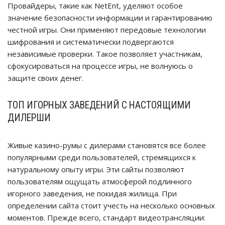
Провайдеры, такие как NetEnt, уделяют особое
значение безопасности информации и гарантированию
честной игры. Они применяют передовые технологии
шифрования и систематически подвергаются
независимые проверки. Такое позволяет участникам,
сфокусироваться на процессе игры, не волнуюсь о
защите своих денег.
ТОП ИГОРНЫХ ЗАВЕДЕНИЙ С НАСТОЯЩИМИ
ДИЛЕРШИ
Живые казино-румы с дилерами становятся все более
популярными среди пользователей, стремящихся к
натуральному опыту игры. Эти сайты позволяют
пользователям ощущать атмосферой подлинного
игорного заведения, не покидая жилища. При
определении сайта стоит учесть на несколько основных
моментов. Прежде всего, стандарт видеотрансляции: