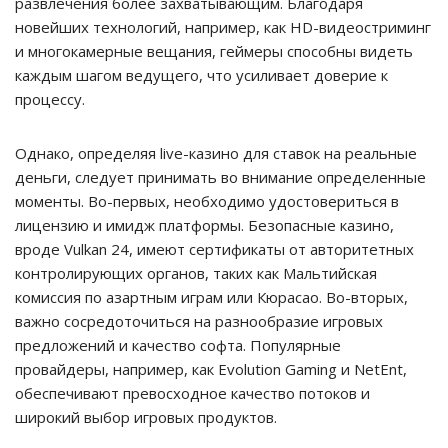
развлечения более захватывающим. Благодаря
новейших технологий, например, как HD-видеостриминг
и многокамерные вещания, геймеры способны видеть
каждым шагом ведущего, что усиливает доверие к
процессу.
Однако, определяя live-казино для ставок на реальные
деньги, следует принимать во внимание определенные
моменты. Во-первых, необходимо удостовериться в
лицензию и имидж платформы. Безопасные казино,
вроде Vulkan 24, имеют сертификаты от авторитетных
контролирующих органов, таких как Мальтийская
комиссия по азартным играм или Кюрасао. Во-вторых,
важно сосредоточиться на разнообразие игровых
предложений и качество софта. Популярные
провайдеры, например, как Evolution Gaming и NetEnt,
обеспечивают превосходное качество потоков и
широкий выбор игровых продуктов.