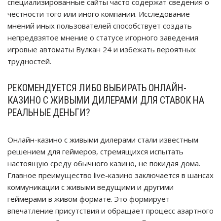
специализированные сайты часто содержат сведения о
честности того или иного компании. Исследование
мнений иных пользователей способствует создать
непредвзятое мнение о статусе игорного заведения
игровые автоматы Вулкан 24 и избежать вероятных
трудностей.
РЕКОМЕНДУЕТСЯ ЛИБО ВЫБИРАТЬ ОНЛАЙН-
КАЗИНО С ЖИВЫМИ ДИЛЕРАМИ ДЛЯ СТАВОК НА
РЕАЛЬНЫЕ ДЕНЬГИ?
Онлайн-казино с живыми дилерами стали известным
решением для геймеров, стремящихся испытать
настоящую среду обычного казино, не покидая дома.
Главное преимущество live-казино заключается в шансах
коммуникации с живыми ведущими и другими
геймерами в живом формате. Это формирует
впечатление присутствия и обращает процесс азартного