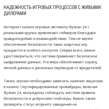
НАДЕЖНОСТЬ ИГРОВЫХ ПРОЦЕССОВ С ЖИВЫМИ
ДИЛЕРАМИ
Интернет казино игровые автоматы Вулкан 24 с
реальными крупье привлекают геймеров благодаря
правдоподобию и взаимодействию. Тем не менее
обеспечение безопасности таких азартных игр
нуждается в особого контроля. Сперва всего, важно
удостовериться, что система применяет безопасное
шифрование данных. Эта мера обеспечивает охрану
личной данных и денежных переводов от вредителей.
Также, игроки необходимо замечать наличие лицензии
в казино. Сертифицированные провайдеры, включая
Вулкан 24, вынуждены соблюдать жесткие правила
безопасности и добросовестной игры. Важно также
проверять статус игорного заведения на