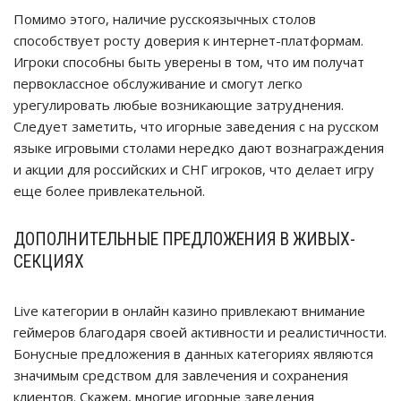
Помимо этого, наличие русскоязычных столов
способствует росту доверия к интернет-платформам.
Игроки способны быть уверены в том, что им получат
первоклассное обслуживание и смогут легко
урегулировать любые возникающие затруднения.
Следует заметить, что игорные заведения с на русском
языке игровыми столами нередко дают вознаграждения
и акции для российских и СНГ игроков, что делает игру
еще более привлекательной.
ДОПОЛНИТЕЛЬНЫЕ ПРЕДЛОЖЕНИЯ В ЖИВЫХ-
СЕКЦИЯХ
Live категории в онлайн казино привлекают внимание
геймеров благодаря своей активности и реалистичности.
Бонусные предложения в данных категориях являются
значимым средством для завлечения и сохранения
клиентов. Скажем, многие игорные заведения