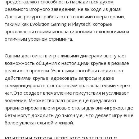
предоставляют способность насладиться духом
реального игорного заведения, не выходя из дома.
Данные ресурсы работают с топовыми операторами,
такими как Evolution Gaming и Playtech, которые
прославлены своими инновационными технологиями и
отличным уровнем стриминга.
Одним достоинств игр с живыми дилерами выступает
возможность общения с настоящими крупье в режиме
реального времени. Участники способны следить за
действиями крупье, адресовать запросы и даже
коммуницировать с остальными пользователями через
чат. Это создает впечатление присутствия и усиливает
волнение. Множество платформ ещё предлагают
привилегированные игровые столы для вип-игроков, где
беты могут доходить до тысяч у.е., что делает игру ещё
более увлекательной и живой.