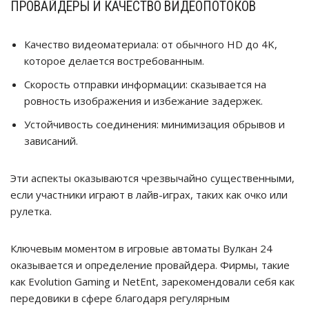
ПРОВАЙДЕРЫ И КАЧЕСТВО ВИДЕОПОТОКОВ
Качество видеоматериала: от обычного HD до 4K,
которое делается востребованным.
Скорость отправки информации: сказывается на
ровность изображения и избежание задержек.
Устойчивость соединения: минимизация обрывов и
зависаний.
Эти аспекты оказываются чрезвычайно существенными,
если участники играют в лайв-играх, таких как очко или
рулетка.
Ключевым моментом в игровые автоматы Вулкан 24
оказывается и определение провайдера. Фирмы, такие
как Evolution Gaming и NetEnt, зарекомендовали себя как
передовики в сфере благодаря регулярным