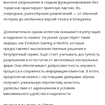
высокое разрешение и гладкая функционирование без
тормозов гарантируют приятную партию. Во-
очередных, разнообразие развлечений — от обычной
лотереи до необычных версий техаса и блэкджека.
Дополнительно одним аспектом оказывается репутация
и надежность казино. На рынке существуют такие
лидеры, как Evolution Gaming и NetEnt, которые
предоставляют высококачественные решения и
безупречный сервис. Ещё стоит учитывать доступность
разрешения и аттестатов от автономных контрольных
фирм. Они обеспечивают добросовестность игрового
процесса и сохранность информации клиентов. В итоге,
предпочитая казино с настоящими дилерами, игроки
получают уникальную перспективу испытать
удовольствие от адреналином в условиях
максимального удобства и надежности.