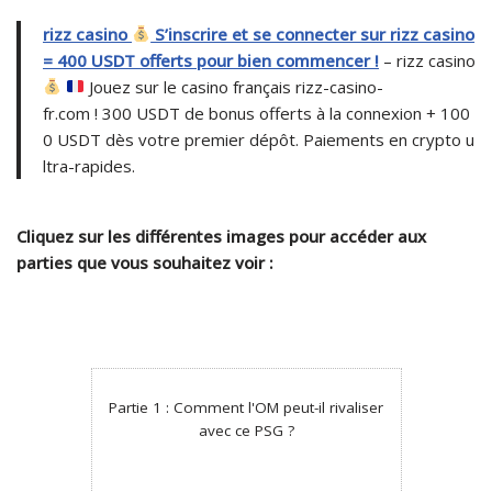
rizz casino
S’inscrire et se connecter sur rizz casino
= 400 USDT offerts pour bien commencer !
– rizz casino
Jouez sur le casino français rizz-casino-
fr.com ! 300 USDT de bonus offerts à la connexion + 100
0 USDT dès votre premier dépôt. Paiements en crypto u
ltra-rapides.
Cliquez sur les différentes images pour accéder aux
parties que vous souhaitez voir :
Partie 1 : Comment l'OM peut-il rivaliser
avec ce PSG ?