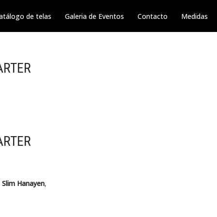
atálogo de telas
Galeria de Eventos
Contacto
Medidas
ARTER
ARTER
c
Slim Hanayen
,