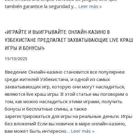
también garantice la seguridad y…
Leer más »
«ИГРАЙТЕ И ВЫИГРЫВАЙТЕ: ОНЛАЙН-КАЗИНО В
УЗБЕКИСТАНЕ ПРЕДЛАГАЕТ ЗАХВАТЫВАЮЩИЕ LIVE КРАШ
ИГРЫ И БОНУСЫ!»
15/10/2025
Введение Онлайн-казино становится все популярнее
среди жителей Узбекистана, и одной из самых
захватывающих игр, которую они могут насладиться,
являются live краш игры. В этой статье мы поговорим о
том, как можно насладиться этими играми, получить
бонусы и бесплатные спины, а также
зарегистрироваться для игры на реальные деньги. Игры
без вложений Если вы новичок в мире онлайн-казино,
вам может быть интересно…
Leer más »