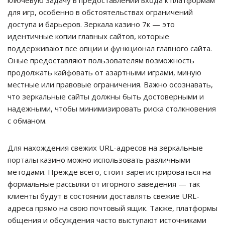
для игр, особенно в обстоятельствах ограничений
доступа и барьеров. Зеркала казино 7к — это
идентичные копии главных сайтов, которые
поддерживают все опции и функционал главного сайта.
Оные предоставляют пользователям возможность
продолжать кайфовать от азартными играми, миную
местные или правовые ограничения. Важно осознавать,
что зеркальные сайты должны быть достоверными и
надежными, чтобы минимизировать риска столкновения
с обманом.
Для нахождения свежих URL-адресов на зеркальные
порталы казино можно использовать различными
методами. Прежде всего, стоит зарегистрироваться на
формальные рассылки от игорного заведения — так
клиенты будут в состоянии доставлять свежие URL-
адреса прямо на свою почтовый ящик. Также, платформы
общения и обсуждения часто выступают источниками