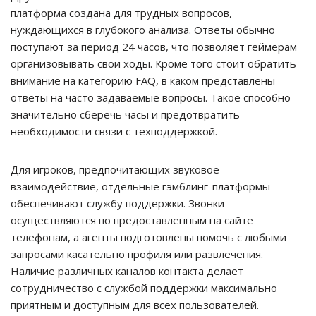
платформа создана для трудных вопросов,
нуждающихся в глубокого анализа. Ответы обычно
поступают за период 24 часов, что позволяет геймерам
организовывать свои ходы. Кроме того стоит обратить
внимание на категорию FAQ, в каком представлены
ответы на часто задаваемые вопросы. Такое способно
значительно сберечь часы и предотвратить
необходимости связи с техподдержкой.
Для игроков, предпочитающих звуковое
взаимодействие, отдельные гэмблинг-платформы
обеспечивают службу поддержки. Звонки
осуществляются по предоставленным на сайте
телефонам, а агенты подготовлены помочь с любыми
запросами касательно профиля или развлечения.
Наличие различных каналов контакта делает
сотрудничество с службой поддержки максимально
приятным и доступным для всех пользователей.