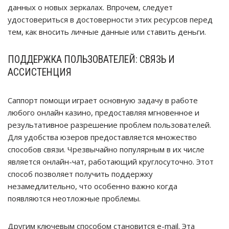
данных о новых зеркалах. Впрочем, следует
удостовериться в достоверности этих ресурсов перед
тем, как вносить личные данные или ставить деньги.
ПОДДЕРЖКА ПОЛЬЗОВАТЕЛЕЙ: СВЯЗЬ И
АССИСТЕНЦИЯ
Саппорт помощи играет основную задачу в работе
любого онлайн казино, предоставляя мгновенное и
результативное разрешение проблем пользователей.
Для удобства юзеров предоставляется множество
способов связи. Чрезвычайно популярным в их числе
является онлайн-чат, работающий круглосуточно. Этот
способ позволяет получить поддержку
незамедлительно, что особенно важно когда
появляются неотложные проблемы.
Другим ключевым способом становится e-mail. Эта