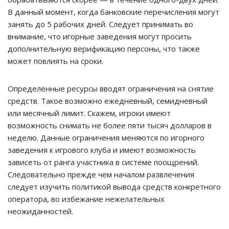
В данный момент, когда банковские перечисления могут
занять до 5 рабочих дней. Следует принимать во
внимание, что игорные заведения могут просить
дополнительную верификацию персоны, что также
может повлиять на сроки.
Определенные ресурсы вводят ограничения на снятие
средств. Такое возможно ежедневный, семидневный
или месячный лимит. Скажем, игроки имеют
возможность снимать не более пяти тысяч долларов в
неделю. Данные ограничения меняются по игорного
заведения к игрового клуба и имеют возможность
зависеть от ранга участника в системе поощрений.
Следовательно прежде чем началом развлечения
следует изучить политикой вывода средств конкретного
оператора, во избежание нежелательных
неожиданностей.