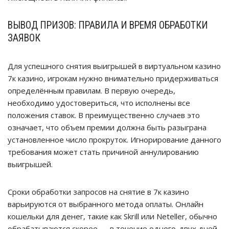
ВЫВОД ПРИЗОВ: ПРАВИЛА И ВРЕМЯ ОБРАБОТКИ
ЗАЯВОК
Для успешного снятия выигрышей в виртуальном казино
7к казино, игрокам нужно внимательно придерживаться
определённым правилам. В первую очередь,
необходимо удостовериться, что исполнены все
положения ставок. В преимущественно случаев это
означает, что объем премии должна быть разыграна
установленное число прокруток. Игнорирование данного
требования может стать причиной аннулированию
выигрышей.
Сроки обработки запросов на снятие в 7к казино
варьируются от выбранного метода оплаты. Онлайн
кошельки для денег, такие как Skrill или Neteller, обычно
обрабатываются скорее — в течение одного-двух дней.