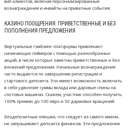
вип-клиентов, включая персонализированные
вознаграждения и инвайты на приватные события.
КАЗИНО ПООЩРЕНИЯ: ПРИВЕТСТВЕННЫЕ И БЕЗ
ПОПОЛНЕНИЯ ПРЕДЛОЖЕНИЯ
Виртуальные гэмблинг-платформы привлекают
начинающих геймеров с помощью разнообразных
акций, в числе которых заметны приветственные и без
вложений предложения. Начальные вознаграждения
часто выдаются по завершении регистрации и
стартового депозита. Эти имеют возможность включать
в себя удвоение суммы вклада или даровые спины на
слотовых машинах. Скажем, участник способен получить
100% премию до 100 евро и 50 дармовых вращений.
Бездепозитные плюшки, что следует из самого имени,
не запрашивают депозита финансов. Эти предложения