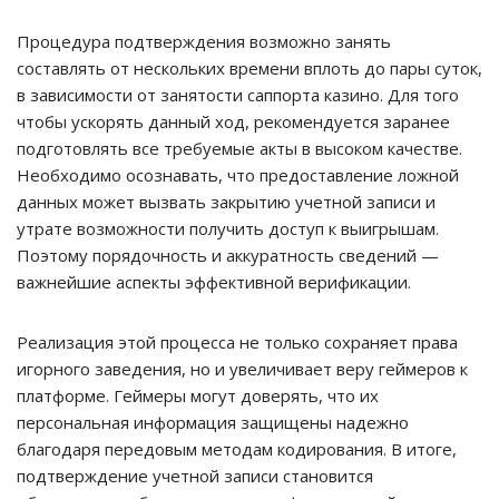
Процедура подтверждения возможно занять
составлять от нескольких времени вплоть до пары суток,
в зависимости от занятости саппорта казино. Для того
чтобы ускорять данный ход, рекомендуется заранее
подготовлять все требуемые акты в высоком качестве.
Необходимо осознавать, что предоставление ложной
данных может вызвать закрытию учетной записи и
утрате возможности получить доступ к выигрышам.
Поэтому порядочность и аккуратность сведений —
важнейшие аспекты эффективной верификации.
Реализация этой процесса не только сохраняет права
игорного заведения, но и увеличивает веру геймеров к
платформе. Геймеры могут доверять, что их
персональная информация защищены надежно
благодаря передовым методам кодирования. В итоге,
подтверждение учетной записи становится