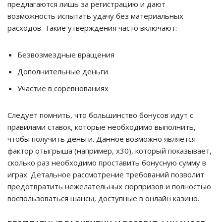
предлагаются лишь за регистрацию и дают
возможность испытать удачу без материальных
расходов. Такие утверждения часто включают:
Безвозмездные вращения
Дополнительные деньги
Участие в соревнованиях
Следует помнить, что большинство бонусов идут с
правилами ставок, которые необходимо выполнить,
чтобы получить деньги. Данное возможно является
фактор отыгрыша (например, x30), который показывает,
сколько раз необходимо проставить бонусную сумму в
играх. Детальное рассмотрение требований позволит
предотвратить нежелательных сюрпризов и полностью
воспользоваться шансы, доступные в онлайн казино.