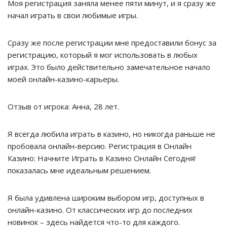
Моя регистрация заняла менее пяти минут, и я сразу же
начал играть в свои любимые игры.
Сразу же после регистрации мне предоставили бонус за
регистрацию, который я мог использовать в любых
играх. Это было действительно замечательное начало
моей онлайн-казино-карьеры.
Отзыв от игрока: Анна, 28 лет.
Я всегда любила играть в казино, но никогда раньше не
пробовала онлайн-версию. Регистрация в Онлайн
Казино: Начните Играть в Казино Онлайн Сегодня!
показалась мне идеальным решением.
Я была удивлена широким выбором игр, доступных в
онлайн-казино. От классических игр до последних
новинок – здесь найдется что-то для каждого.