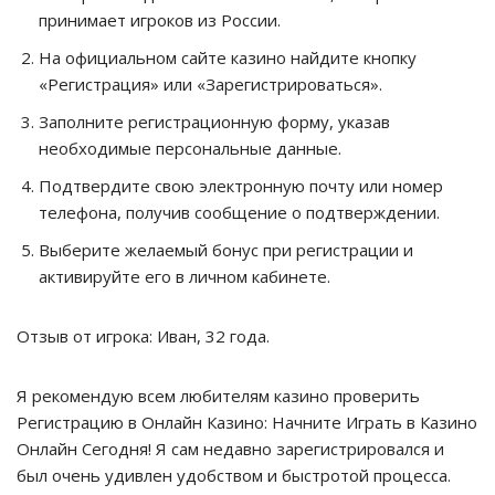
принимает игроков из России.
На официальном сайте казино найдите кнопку
«Регистрация» или «Зарегистрироваться».
Заполните регистрационную форму, указав
необходимые персональные данные.
Подтвердите свою электронную почту или номер
телефона, получив сообщение о подтверждении.
Выберите желаемый бонус при регистрации и
активируйте его в личном кабинете.
Отзыв от игрока: Иван, 32 года.
Я рекомендую всем любителям казино проверить
Регистрацию в Онлайн Казино: Начните Играть в Казино
Онлайн Сегодня! Я сам недавно зарегистрировался и
был очень удивлен удобством и быстротой процесса.