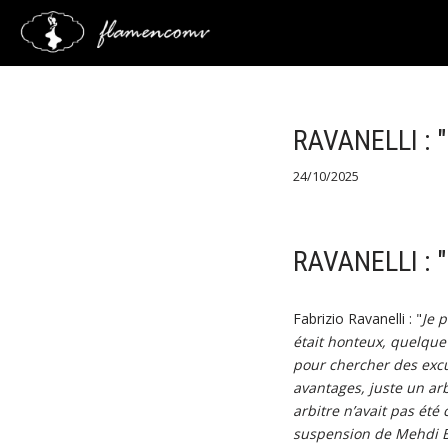
Saltar
al
contenido
RAVANELLI : 
24/10/2025
RAVANELLI : 
Fabrizio Ravanelli : "
Je 
était honteux, quelque 
pour chercher des excu
avantages, juste un arb
arbitre n’avait pas été 
suspension de Mehdi Be