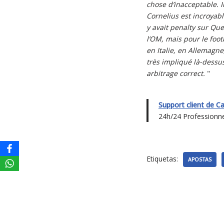
chose d’inacceptable. 
Cornelius est incroyabl
y avait penalty sur Qu
l’OM, mais pour le footb
en Italie, en Allemagne
très impliqué là-dessus
arbitrage correct.
"
Support client de C
24h/24 Professionnel
Etiquetas:
APOSTAS