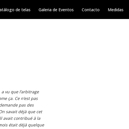
atálogo de telas
Galeria de Eventos
Contacto
Medidas
 a vu que l’arbitrage
mme ça. Ce n’est pas
e demande pas des
On savait déjà que cet
il avait contribué à la
mois était déjà quelque