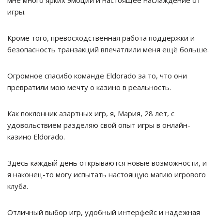
игры.
Кроме того, превосходственная работа поддержки и
безопасность транзакций впечатлили меня ещё больше.
Огромное спасибо команде Eldorado за то, что они
превратили мою мечту о казино в реальность.
Как поклонник азартных игр, я, Мария, 28 лет, с
удовольствием разделяю свой опыт игры в онлайн-
казино Eldorado.
Здесь каждый день открываются новые возможности, и
я наконец-то могу испытать настоящую магию игрового
клуба.
Отличный выбор игр, удобный интерфейс и надежная