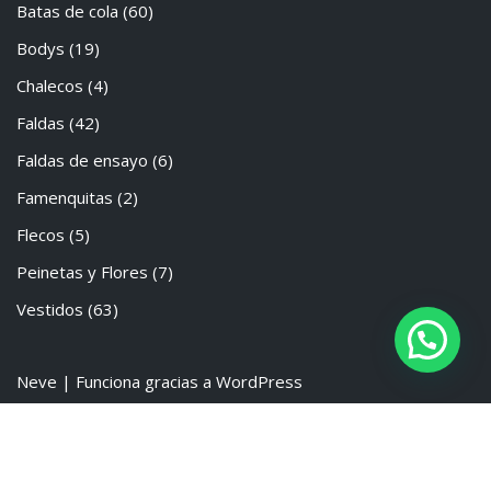
Batas de cola
(60)
Bodys
(19)
Chalecos
(4)
Faldas
(42)
Faldas de ensayo
(6)
Famenquitas
(2)
Flecos
(5)
Peinetas y Flores
(7)
Vestidos
(63)
Neve
| Funciona gracias a
WordPress