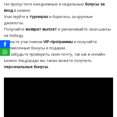
Не пропустите ежедневные и недельные
бонусы за
вход
в казино.
Участвуйте в
турнирах
и боритесь за крупные
джекпоты.
Получайте
возврат выплат
и увеличивайте свои шансы
на победу.
Станьте участником
VIP-программы
и получайте
ежемесячные бонусы и подарки.
Не забудьте проверить свою почту, так как в онлайн-
казино Эльдорадо вы также можете получить
персональные бонусы
.