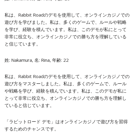
私は、Rabbit Roadのデモを使用して、オンラインカジノでの
遊び方を学びました。私は、多くのゲームで、ルールや戦略
を学び、経験を積んでいます。私は、このデモが私にとって
非常に役立ち、オンラインカジノでの勝ち方を理解している
と信じています。
姓: Nakamura, 名: Rina, 年齢: 22
私は、Rabbit Roadのデモを使用して、オンラインカジノでの
遊び方をマスターしました。私は、多くのゲームで、ルール
や戦略を学び、経験を積んでいます。私は、このデモが私に
とって非常に役立ち、オンラインカジノでの勝ち方を理解し
ていると信じています。
「ラビットロード デモ」はオンラインカジノで遊び方を習得
するためのチャンスです。