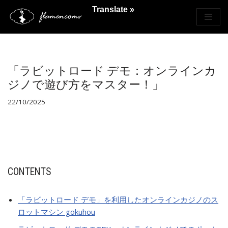
Translate »
Saltar
al
contenido
「ラビットロード デモ：オンラインカ
ジノで遊び方をマスター！」
22/10/2025
CONTENTS
「ラビットロード デモ」を利用したオンラインカジノのス
ロットマシン gokuhou