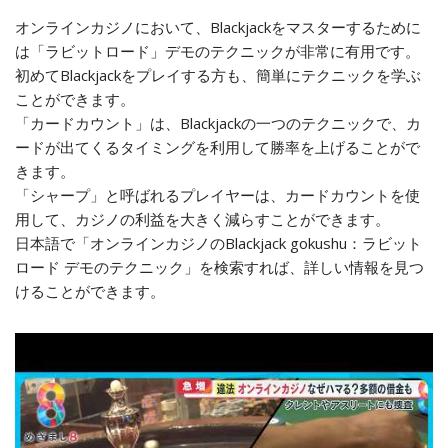
オンラインカジノにおいて、Blackjackをマスターするために
は「ラビットロード」デモのテクニックが非常に有用です。
初めてBlackjackをプレイする方も、簡単にテクニックを学ぶ
ことができます。
「カードカウント」は、Blackjackの一つのテクニックで、カ
ードが出てくるタイミングを利用して勝率を上げることがで
きます。
「シャープ」と呼ばれるプレイヤーは、カードカウントを使
用して、カジノの利益を大きく減らすことができます。
日本語で「オンラインカジノのBlackjack gokushu：ラビット
ロード デモのテクニック」を検索すれば、詳しい情報を見つ
けることができます。