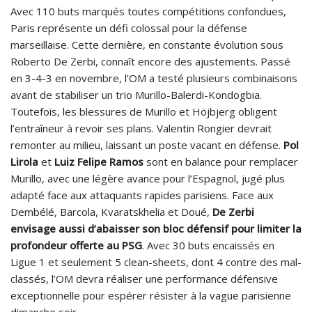
Avec 110 buts marqués toutes compétitions confondues,
Paris représente un défi colossal pour la défense
marseillaise. Cette dernière, en constante évolution sous
Roberto De Zerbi, connaît encore des ajustements. Passé
en 3-4-3 en novembre, l’OM a testé plusieurs combinaisons
avant de stabiliser un trio Murillo-Balerdi-Kondogbia.
Toutefois, les blessures de Murillo et Höjbjerg obligent
l’entraîneur à revoir ses plans. Valentin Rongier devrait
remonter au milieu, laissant un poste vacant en défense.
Pol
Lirola
et
Luiz Felipe Ramos
sont en balance pour remplacer
Murillo, avec une légère avance pour l’Espagnol, jugé plus
adapté face aux attaquants rapides parisiens. Face aux
Dembélé, Barcola, Kvaratskhelia et Doué,
De Zerbi
envisage aussi d’abaisser son bloc défensif pour limiter la
profondeur offerte au PSG
. Avec 30 buts encaissés en
Ligue 1 et seulement 5 clean-sheets, dont 4 contre des mal-
classés, l’OM devra réaliser une performance défensive
exceptionnelle pour espérer résister à la vague parisienne
dimanche soir.