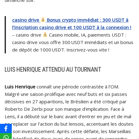
casino drive
Bonus crypto immédiat : 300 USDT à
l’inscription casino drive et 100 USDT à la connexion !
– casino drive
Casino mobile, IA, paiements USDT :
casino drive vous offre 300 USDT immédiats et un bonus
de dépôt de 1000 USDT. Inscrivez-vous vite !
LUIS HENRIQUE ATTENDU AU TOURNANT
Luis Henrique
connaît une période contrastée à l’OM.
Malgré une saison prolifique avec neuf buts et six passes
décisives en 27 apparitions, le Brésilien a été critiqué par
Roberto De Zerbi pour son manque d’implication. Face à
Lens, il a débuté sur le banc avant d’entrer en jeu et de mal
se replacer sur l’action du but lensois, accentuant les doutes
sur son investissement. Après cette défaite, les Marseillais
ont bénéficié de deux jours de repos avant de reprendre