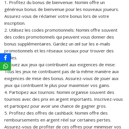
1. Profitez du bonus de bienvenue: Nomini offre un
généreux bonus de bienvenue pour les nouveaux joueurs.
Assurez-vous de réclamer votre bonus lors de votre
inscription.
2. Utilisez les codes promotionnels: Nomini offre souvent
des codes promotionnels qui peuvent vous donner des
bonus supplémentaires. Gardez un œil sur les e-mails
promotionnels et les réseaux sociaux pour trouver des
codes.
3. Jouez aux jeux qui contribuent aux exigences de mise:
Tous les jeux ne contribuent pas de la même manière aux
exigences de mise des bonus. Assurez-vous de jouer aux
jeux qui contribuent le plus pour maximiser vos gains.
4. Participez aux tournois: Nomini organise souvent des
tournois avec des prix en argent importants. Inscrivez-vous
et participez pour avoir une chance de gagner gros.
5. Profitez des offres de cashback: Nomini offre des
remboursements en argent réel sur certaines pertes.
Assurez-vous de profiter de ces offres pour minimiser vos