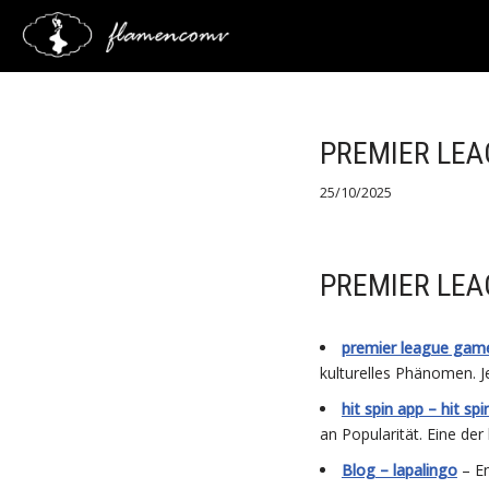
Saltar
al
contenido
PREMIER LEA
25/10/2025
PREMIER LEA
premier league game
kulturelles Phänomen. J
hit spin app – hit spi
an Popularität. Eine de
Blog – lapalingo
– En