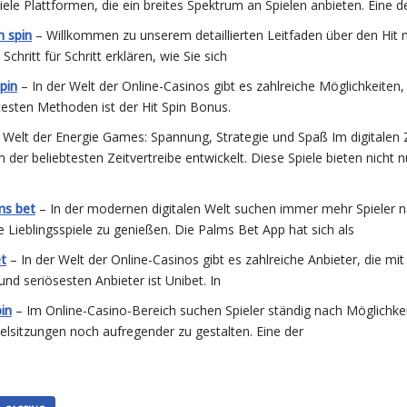
viele Plattformen, die ein breites Spektrum an Spielen anbieten. Eine
n spin
– Willkommen zu unserem detaillierten Leitfaden über den Hit n
Schritt für Schritt erklären, wie Sie sich
spin
– In der Welt der Online-Casinos gibt es zahlreiche Möglichkeiten
btesten Methoden ist der Hit Spin Bonus.
 Welt der Energie Games: Spannung, Strategie und Spaß Im digitalen Z
der beliebtesten Zeitvertreibe entwickelt. Diese Spiele bieten nicht n
ms bet
– In der modernen digitalen Welt suchen immer mehr Spieler
 Lieblingsspiele zu genießen. Die Palms Bet App hat sich als
et
– In der Welt der Online-Casinos gibt es zahlreiche Anbieter, die mit
nd seriösesten Anbieter ist Unibet. In
pin
– Im Online-Casino-Bereich suchen Spieler ständig nach Möglichke
elsitzungen noch aufregender zu gestalten. Eine der