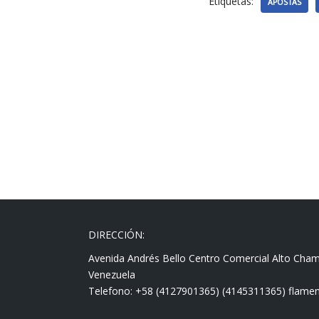
Etiquetas:
APOSTAS
DIRECCIÓN:
Avenida Andrés Bello Centro Comercial Alto Cha
Venezuela
Telefono: +58 (4127901365) (4145311365) fla