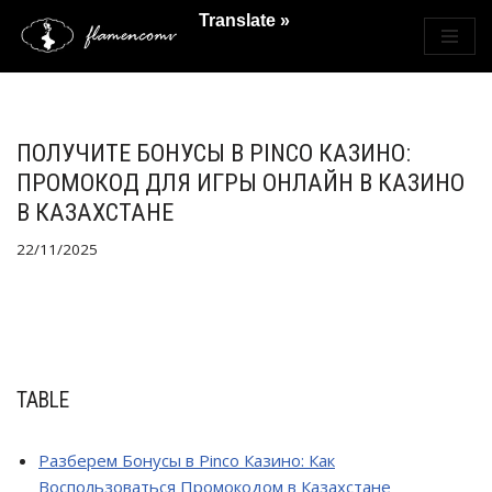
Translate »
Saltar
al
contenido
ПОЛУЧИТЕ БОНУСЫ В PINCO КАЗИНО:
ПРОМОКОД ДЛЯ ИГРЫ ОНЛАЙН В КАЗИНО
В КАЗАХСТАНЕ
22/11/2025
TABLE
Разберем Бонусы в Pinco Казино: Как
Воспользоваться Промокодом в Казахстане