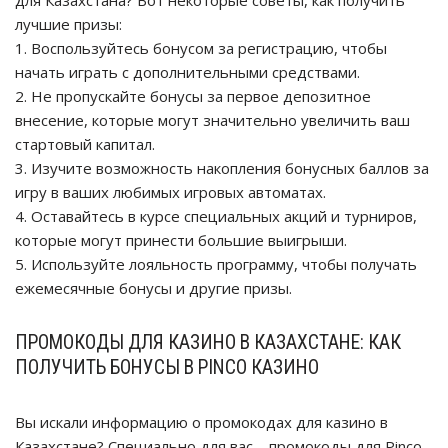
лучшие призы:
1. Воспользуйтесь бонусом за регистрацию, чтобы
начать играть с дополнительными средствами.
2. Не пропускайте бонусы за первое депозитное
внесение, которые могут значительно увеличить ваш
стартовый капитал.
3. Изучите возможность накопления бонусных баллов за
игру в ваших любимых игровых автоматах.
4. Оставайтесь в курсе специальных акций и турниров,
которые могут принести большие выигрыши.
5. Используйте лояльность программу, чтобы получать
ежемесячные бонусы и другие призы.
ПРОМОКОДЫ ДЛЯ КАЗИНО В КАЗАХСТАНЕ: КАК
ПОЛУЧИТЬ БОНУСЫ В PINCO КАЗИНО
Вы искали информацию о промокодах для казино в
Казахстане? Специально для вас – промокоды для Pinco