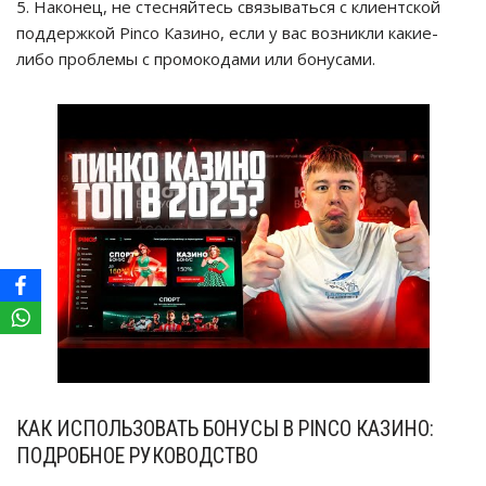
5. Наконец, не стесняйтесь связываться с клиентской
поддержкой Pinco Казино, если у вас возникли какие-
либо проблемы с промокодами или бонусами.
КАК ИСПОЛЬЗОВАТЬ БОНУСЫ В PINCO КАЗИНО:
ПОДРОБНОЕ РУКОВОДСТВО