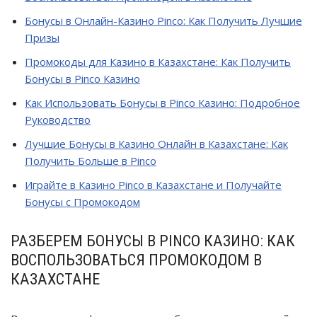
Бонусы в Онлайн-Казино Pinco: Как Получить Лучшие
Призы
Промокоды для Казино в Казахстане: Как Получить
Бонусы в Pinco Казино
Как Использовать Бонусы в Pinco Казино: Подробное
Руководство
Лучшие Бонусы в Казино Онлайн в Казахстане: Как
Получить Больше в Pinco
Играйте в Казино Pinco в Казахстане и Получайте
Бонусы с Промокодом
РАЗБЕРЕМ БОНУСЫ В PINCO КАЗИНО: КАК
ВОСПОЛЬЗОВАТЬСЯ ПРОМОКОДОМ В
КАЗАХСТАНЕ