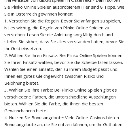
Sie Plinko Online Spielen ausprobieren! Hier sind 8 Tipps, wie
Sie in Österreich gewinnen können:
1. Verstehen Sie die Regeln: Bevor Sie anfangen zu spielen,
ist es wichtig, die Regeln von Plinko Online Spielen zu
verstehen. Lesen Sie die Anleitung sorgfältig durch und
stellen Sie sicher, dass Sie alles verstanden haben, bevor Sie
Ihr Geld einsetzen.
2. Wählen Sie Ihren Einsatz: Bei Plinko Online Spielen können
Sie Ihren Einsatz wählen, bevor Sie die Scheibe fallen lassen.
Wählen Sie einen Einsatz, der zu Ihrem Budget passt und
Ihnen ein gutes Gleichgewicht zwischen Risiko und
Belohnung bietet.
3. Wählen Sie Ihre Farbe: Bei Plinko Online Spielen gibt es
verschiedene Farben, die unterschiedliche Auszahlungen
bieten. Wählen Sie die Farbe, die Ihnen die besten
Gewinnchancen bietet.
4. Nutzen Sie Bonusangebote: Viele Online-Casinos bieten
Bonusangebote an, die Sie nutzen können, um Ihr Guthaben