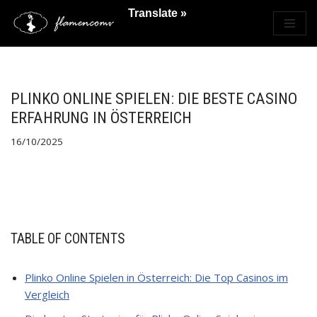
Translate »
Saltar
al
contenido
PLINKO ONLINE SPIELEN: DIE BESTE CASINO
ERFAHRUNG IN ÖSTERREICH
16/10/2025
TABLE OF CONTENTS
Plinko Online Spielen in Österreich: Die Top Casinos im
Vergleich