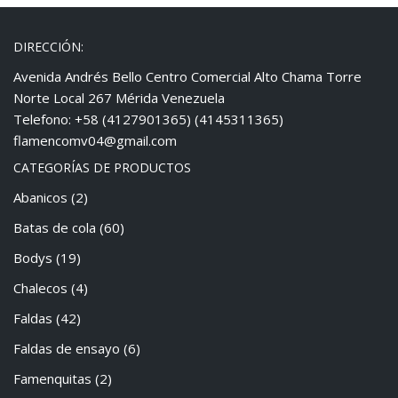
DIRECCIÓN:
Avenida Andrés Bello Centro Comercial Alto Chama Torre
Norte Local 267 Mérida Venezuela
Telefono: +58 (4127901365) (4145311365)
flamencomv04@gmail.com
CATEGORÍAS DE PRODUCTOS
Abanicos
(2)
Batas de cola
(60)
Bodys
(19)
Chalecos
(4)
Faldas
(42)
Faldas de ensayo
(6)
Famenquitas
(2)