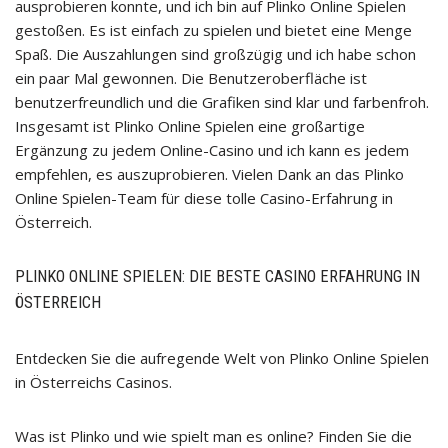
ausprobieren konnte, und ich bin auf Plinko Online Spielen
gestoßen. Es ist einfach zu spielen und bietet eine Menge
Spaß. Die Auszahlungen sind großzügig und ich habe schon
ein paar Mal gewonnen. Die Benutzeroberfläche ist
benutzerfreundlich und die Grafiken sind klar und farbenfroh.
Insgesamt ist Plinko Online Spielen eine großartige
Ergänzung zu jedem Online-Casino und ich kann es jedem
empfehlen, es auszuprobieren. Vielen Dank an das Plinko
Online Spielen-Team für diese tolle Casino-Erfahrung in
Österreich.
PLINKO ONLINE SPIELEN: DIE BESTE CASINO ERFAHRUNG IN
ÖSTERREICH
Entdecken Sie die aufregende Welt von Plinko Online Spielen
in Österreichs Casinos.
Was ist Plinko und wie spielt man es online? Finden Sie die