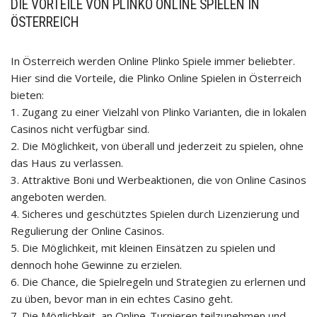
DIE VORTEILE VON PLINKO ONLINE SPIELEN IN
ÖSTERREICH
In Österreich werden Online Plinko Spiele immer beliebter.
Hier sind die Vorteile, die Plinko Online Spielen in Österreich
bieten:
1. Zugang zu einer Vielzahl von Plinko Varianten, die in lokalen
Casinos nicht verfügbar sind.
2. Die Möglichkeit, von überall und jederzeit zu spielen, ohne
das Haus zu verlassen.
3. Attraktive Boni und Werbeaktionen, die von Online Casinos
angeboten werden.
4. Sicheres und geschütztes Spielen durch Lizenzierung und
Regulierung der Online Casinos.
5. Die Möglichkeit, mit kleinen Einsätzen zu spielen und
dennoch hohe Gewinne zu erzielen.
6. Die Chance, die Spielregeln und Strategien zu erlernen und
zu üben, bevor man in ein echtes Casino geht.
7. Die Möglichkeit, an Online-Turnieren teilzunehmen und