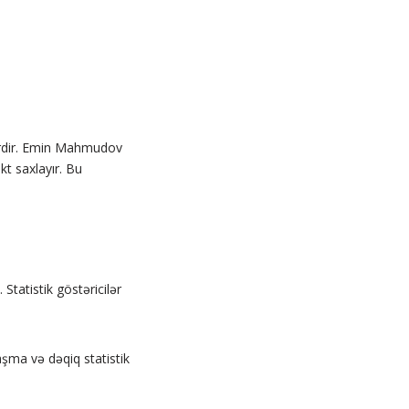
ərdir. Emin Mahmudov
t saxlayır. Bu
. Statistik göstəricilər
aşma və dəqiq statistik