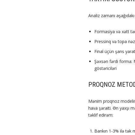
Analiz zamanı aşağıdakı g
Formasiya və xətt tə
Pressinq və topa nəza
Final üçün şans yara
Şəxsən fərdi forma:
göstəriciləri
PROQNOZ METOD
Mənim proqnoz modelim k
hava şəraiti. Ən yaxşı mə
təklif edirəm:
Bankın 1-3% ilə tək 