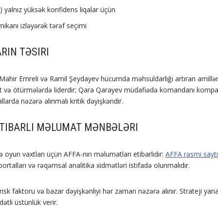
yalnız yüksək konfidens liqalar üçün
ikanı izləyərək tərəf seçimi
RIN TƏSIRI
Mahir Emreli və Ramil Şeydayev hücumda məhsuldarlığı artıran amill
t və ötürmələrdə liderdir; Qara Qarayev müdafiədə komandanı kompak
llarda nəzərə alınmalı kritik dəyişkəndir.
ETIBARLI MƏLUMAT MƏNBƏLƏRI
və oyun vaxtları üçün AFFA-nın məlumatları etibarlıdır:
AFFA rəsmi saytı
rtalları və rəqəmsal analitika xidmətləri istifadə olunmalıdır.
isk faktoru və bazar dəyişkənliyi hər zaman nəzərə alınır. Strateji yan
tli üstünlük verir.