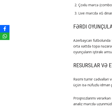
Çoxlu mərcə (combo) 
Live mərcdə xG dinam
FƏRDI OYUNÇULA
Azerbaycan futbolunda 
orta xəttdə topa nəzarə
oyunçuların iştirakı əmsa
RESURSLAR VƏ 
Rəsmi turnir cədvəlləri 
üçün isə nüfuzlu idman po
Proqnozlarımı verərkən r
analiz mərcdə uzunmüddə