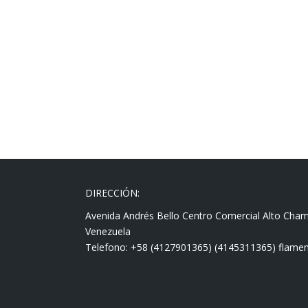
DIRECCIÓN:
Avenida Andrés Bello Centro Comercial Alto Cha
Venezuela
Telefono: +58 (4127901365) (4145311365) fla