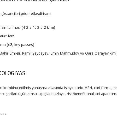
östəriciləri prioritetləşdirirəm:
nzimlənməsi (4-2-3-1, 3-5-2 kimi)
rət faizi
tma (xG, key passes)
 Mahir Emreli, Ramil Şeydayev, Emin Mahmudov və Qara Qarayev kimi
OLOGIYASI
ombinə edilmiş yanaşma əsasında işləyir: tarixi H2H, cari forma, əmsa
rc şərtləri üçün əmsal uçuşlarını izləyir, risk/benefit analizini aparıram
mərc