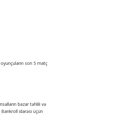
 oyunçuların son 5 matç
lların bazar təhlili və
. Bankroll idarəsi üçün