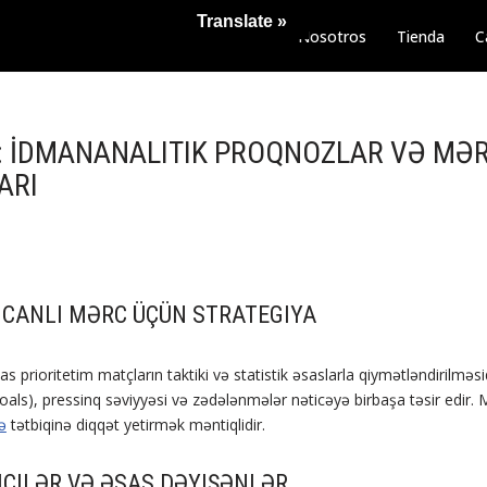
Translate »
Nosotros
Tienda
C
: İDMANANALITIK PROQNOZLAR VƏ MƏ
ARI
 CANLI MƏRC ÜÇÜN STRATEGIYA
as prioritetim matçların taktiki və statistik əsaslarla qiymətləndirilmə
als), pressinq səviyyəsi və zədələnmələr nəticəyə birbaşa təsir edir. M
ə
tətbiqinə diqqət yetirmək məntiqlidir.
ICILƏR VƏ ƏSAS DƏYIŞƏNLƏR