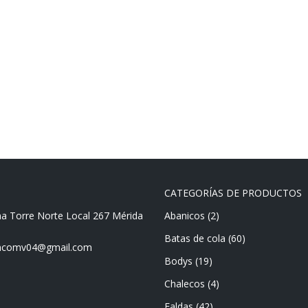
CATEGORÍAS DE PRODUCTOS
ma Torre Norte Local 267 Mérida
Abanicos
(2)
Batas de cola
(60)
mencomv04@gmail.com
Bodys
(19)
Chalecos
(4)
Faldas
(42)