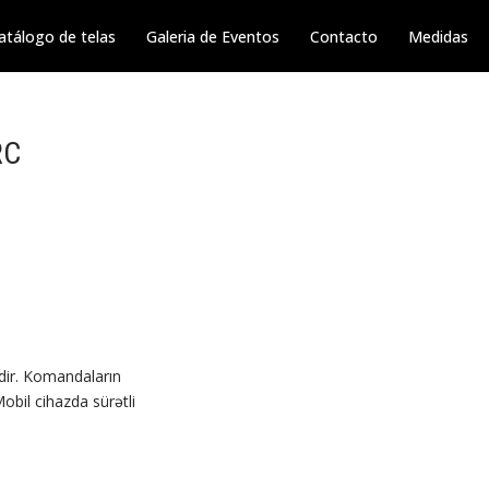
atálogo de telas
Galeria de Eventos
Contacto
Medidas
RC
sidir. Komandaların
obil cihazda sürətli