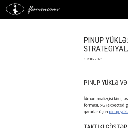
Saltar
al
contenido
PINUP YÜKLƏ
STRATEGIYAL
13/10/2025
PINUP YÜKLƏ VƏ
İdman analizçisi kimi, əs
forması, xG (expected go
qərarlar üçün
pinup yükl
TAKTIKI GÖSTƏR