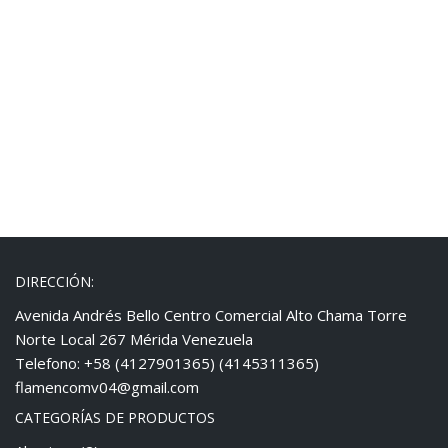
DIRECCIÓN:
Avenida Andrés Bello Centro Comercial Alto Chama Torre
Norte Local 267 Mérida Venezuela
Telefono: +58 (4127901365) (4145311365)
flamencomv04@gmail.com
CATEGORÍAS DE PRODUCTOS