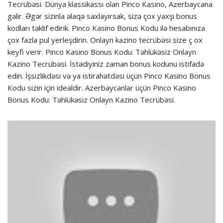
Tecrübəsi. Dünya klassikassı olan Pinco Kasino, Azerbaycana
gəlir. Əgər sizinla əlaqə saxlayırsak, sizə çox yaxşı bonus
kodları təklif edirik. Pinco Kasino Bonus Kodu ilə hesabınıza
çox fazla pul yerleşdirin. Onlayn kazino tecrübəsi size ç ox
keyfi verir. Pinco Kasino Bonus Kodu: Təhlükəsiz Onlayn
Kazino Tecrübəsi. İstədiyiniz zaman bonus kodunu istifadə
edin. İşsizlikdəsi və ya istirahətdəsi üçün Pinco Kasino Bonus
Kodu sizin için idealdir. Azerbaycanlar üçün Pinco Kasino
Bonus Kodu: Təhlükəsiz Onlayn Kazino Tecrübəsi.