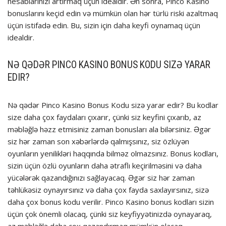
hesablarınızı artırmaq üçün idealdir. Ən sonra, Pinco Kasino
bonuslarını keçid edin və mümkün olan hər türlü riski azaltmaq
üçün istifadə edin. Bu, sizin için daha keyfi oynamaq üçün
idealdir.
NƏ QƏDƏR PINCO KASINO BONUS KODU SIZƏ YARAR
EDIR?
Nə qədər Pinco Kasino Bonus Kodu sizə yarar edir? Bu kodlar
size daha çox faydaları çıxarır, çünki siz keyfini çıxarıb, az
məbləğlə həzz etmisiniz zaman bonusları ala bilərsiniz. Əgər
siz hər zaman son xəbərlərdə qalmışsınız, siz özlüyən
oyunların yenilikləri haqqında bilməz olmazsınız. Bonus kodları,
sizin üçün özlü oyunların daha ətraflı keçirilməsini və daha
yücələrək qazandığınızı sağlayacaq. Əgər siz hər zaman
təhlükəsiz oynayırsınız və daha çox fayda saxlayırsınız, sizə
daha çox bonus kodu verilir. Pinco Kasino bonus kodları sizin
üçün çok önemli olacaq, çünki siz keyfiyyətinizdə oynayaraq,
az məbləğlə daha çox qazandırmaq mümkün olacaq.