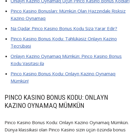
Onlayn Kazino Oynamaq Üçün Pinco Kasino Bonus Kodları
Pinco Kasino Bonusları: Mümkün Olan Həzzındakı Risksiz
Kazino Oynamaq
Nə Qədər Pinco Kasino Bonus Kodu Sizə Yarar Edir?
Pinco Kasino Bonus Kodu: Təhlükəsiz Onlayn Kazino
Tecrübəsi
Onlayn Kazino Oynamaq Mümkün: Pinco Kasino Bonus
Kodu Vasitəsi ilə
Pinco Kasino Bonus Kodu: Onlayn Kazino Oynamaq
Mümkün!
PINCO KASINO BONUS KODU: ONLAYN
KAZINO OYNAMAQ MÜMKÜN
Pinco Kasino Bonus Kodu: Onlayn Kazino Oynamaq Mümkün.
Dünya klassikasi olan Pinco Kasino sizin üçün özündə bonus