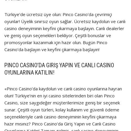
Türkiye’de ücretsiz üye olun: Pinco Casino’da çevrimiçi
oyunlar! Üyelik sınırsız oyun sağlar. Ücretsiz kaydolun ve canlı
casino deneyiminin keyfini çıkarmaya başlayın. Canlı dealerler
ve geniş oyun seçenekleri bekliyor. Çeşitli bonuslar ve
promosyonlar kazanmak için hazır olun. Bugün Pinco
Casino’da başlayın ve keyfini çıkarmaya başlayın!
PINCO CASINO’DA GIRIŞ YAPIN VE CANLI CASINO
OYUNLARINA KATILIN!
«Pinco Casino’da kaydolun ve canlı casino oyunlarına hayran
olun! Türkiye’nin en iyi casino sitelerinden biri olan Pinco
Casino, size saygıdeğer müşterilerimize geniş bir seçenek
sunar. Çeşitli oyun türleri, kolay kullanım ve güvenli ödeme
seçenekleriyle canlı casino deneyiminin keyfini çıkarmaya
hazır mısınız? Pinco Casino’da Giriş Yapın ve Canlı Casino
Oyunlarına Katılın! Zamanı gelmiş, canlı casino deneyiminin