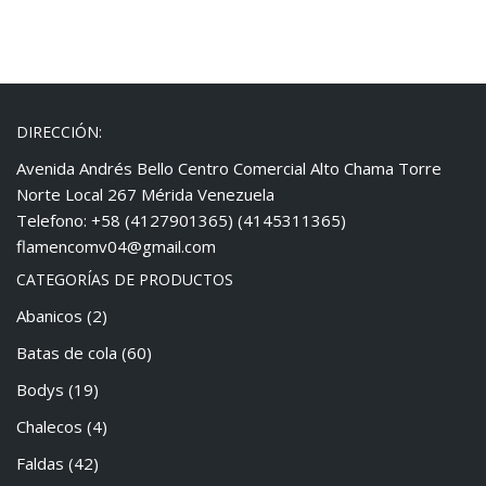
DIRECCIÓN:
Avenida Andrés Bello Centro Comercial Alto Chama Torre
Norte Local 267 Mérida Venezuela
Telefono: +58 (4127901365) (4145311365)
flamencomv04@gmail.com
CATEGORÍAS DE PRODUCTOS
Abanicos
(2)
Batas de cola
(60)
Bodys
(19)
Chalecos
(4)
Faldas
(42)