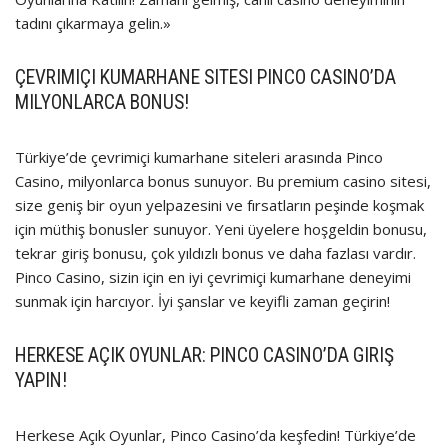
tadını çıkarmaya gelin.»
ÇEVRIMIÇI KUMARHANE SITESI PINCO CASINO’DA
MILYONLARCA BONUS!
Türkiye’de çevrimiçi kumarhane siteleri arasında Pinco
Casino, milyonlarca bonus sunuyor. Bu premium casino sitesi,
size geniş bir oyun yelpazesini ve fırsatların peşinde koşmak
için müthiş bonusler sunuyor. Yeni üyelere hoşgeldin bonusu,
tekrar giriş bonusu, çok yıldızlı bonus ve daha fazlası vardır.
Pinco Casino, sizin için en iyi çevrimiçi kumarhane deneyimi
sunmak için harcıyor. İyi şanslar ve keyifli zaman geçirin!
HERKESE AÇIK OYUNLAR: PINCO CASINO’DA GIRIŞ
YAPIN!
Herkese Açık Oyunlar, Pinco Casino’da keşfedin! Türkiye’de