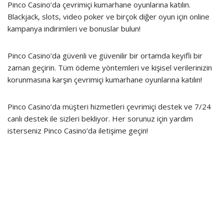
Pinco Casino’da çevrimiçi kumarhane oyunlarına katılın.
Blackjack, slots, video poker ve birçok diğer oyun için online
kampanya indirimleri ve bonuslar bulun!
Pinco Casino’da güvenli ve güvenilir bir ortamda keyifli bir
zaman geçirin. Tüm ödeme yöntemleri ve kişisel verilerinizin
korunmasına karşın çevrimiçi kumarhane oyunlarına katılın!
Pinco Casino’da müşteri hizmetleri çevrimiçi destek ve 7/24
canlı destek ile sizleri bekliyor. Her sorunuz için yardım
isterseniz Pinco Casino’da iletişime geçin!