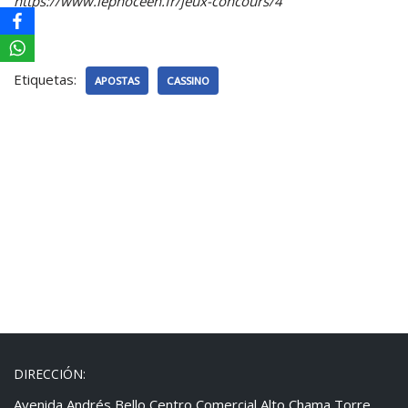
https://www.lephoceen.fr/jeux-concours/4
Etiquetas:
APOSTAS
CASSINO
DIRECCIÓN:
Avenida Andrés Bello Centro Comercial Alto Chama Torre