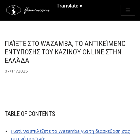
Translate »
Saltar
al
contenido
ΠΑΊΞΤΕ ΣΤΟ WAZAMBA, ΤΟ ΑΝΤΙΚΕΊΜΕΝΟ
ΕΝΤΎΠΩΣΗΣ ΤΟΥ ΚΑΖΙΝΟΎ ONLINE ΣΤΗΝ
ΕΛΛΆΔΑ
07/11/2025
TABLE OF CONTENTS
Γιατί να επιλέξετε το Wazamba για τη διασκέδαση σας
στο νέο καζινό;