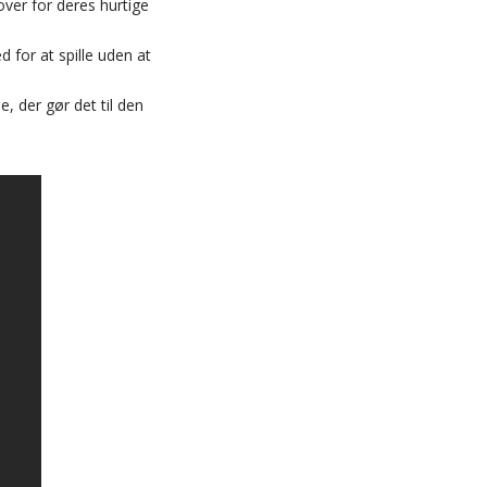
over for deres hurtige
 for at spille uden at
, der gør det til den