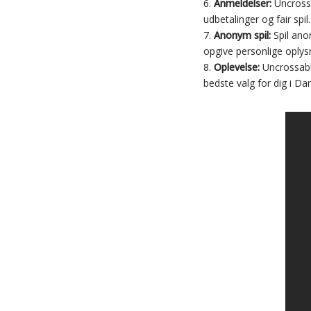
6.
Anmeldelser:
Uncrossa
udbetalinger og fair spil.
7.
Anonym spil:
Spil ano
opgive personlige oplys
8.
Oplevelse:
Uncrossable
bedste valg for dig i D