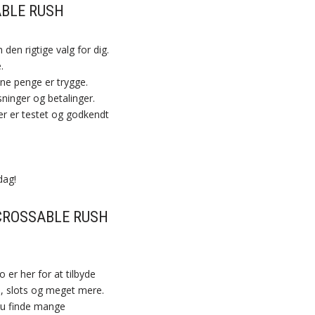
ABLE RUSH
den rigtige valg for dig.
.
dine penge er trygge.
ninger og betalinger.
mer er testet og godkendt
dag!
NCROSSABLE RUSH
 er her for at tilbyde
te, slots og meget mere.
 du finde mange