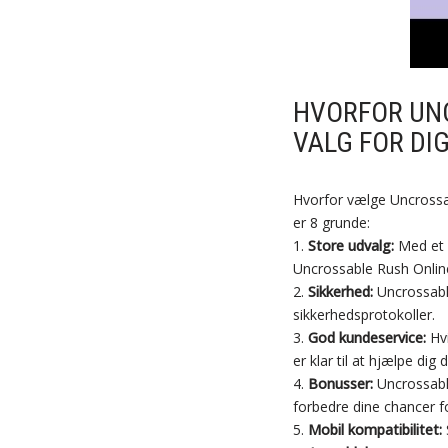
HVORFOR UNC
VALG FOR DI
Hvorfor vælge Uncrossa
er 8 grunde:
1.
Store udvalg:
Med et b
Uncrossable Rush Onlin
2.
Sikkerhed:
Uncrossable
sikkerhedsprotokoller.
3.
God kundeservice:
Hvi
er klar til at hjælpe dig
4.
Bonusser:
Uncrossabl
forbedre dine chancer fo
5.
Mobil kompatibilitet: