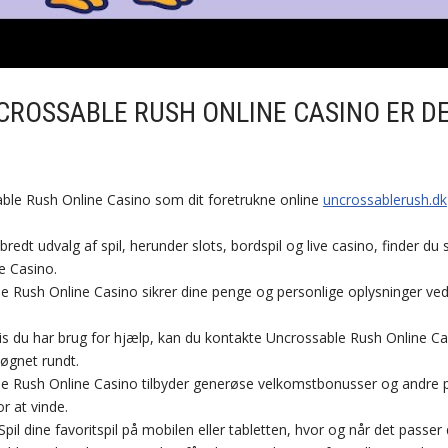
ROSSABLE RUSH ONLINE CASINO ER D
G
ble Rush Online Casino som dit foretrukne online
uncrossablerush.dk
redt udvalg af spil, herunder slots, bordspil og live casino, finder du 
e Casino.
 Rush Online Casino sikrer dine penge og personlige oplysninger ve
s du har brug for hjælp, kan du kontakte Uncrossable Rush Online Ca
 døgnet rundt.
e Rush Online Casino tilbyder generøse velkomstbonusser og andre 
r at vinde.
Spil dine favoritspil på mobilen eller tabletten, hvor og når det passer 