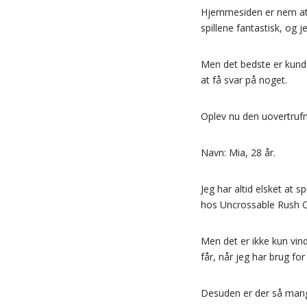
Hjemmesiden er nem at 
spillene fantastisk, og j
Men det bedste er kundes
at få svar på noget.
Oplev nu den uovertrufne
Navn: Mia, 28 år.
Jeg har altid elsket at 
hos Uncrossable Rush On
Men det er ikke kun vind
får, når jeg har brug for
Desuden er der så mange f