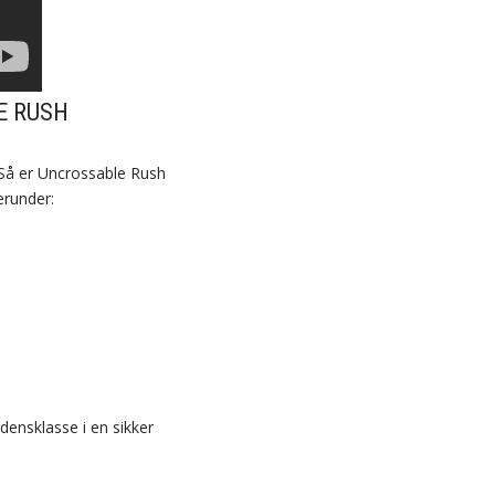
E RUSH
 Så er Uncrossable Rush
erunder:
ensklasse i en sikker