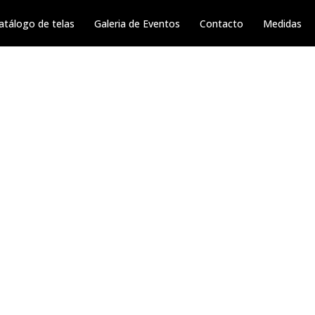
atálogo de telas
Galeria de Eventos
Contacto
Medidas