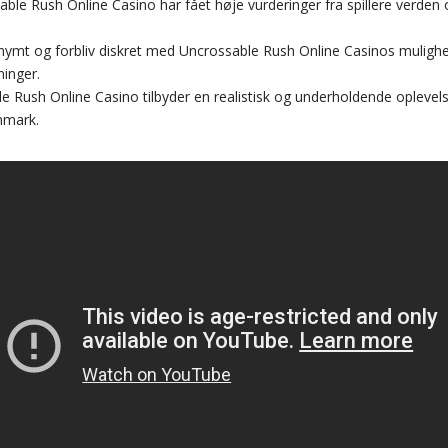
ble Rush Online Casino har fået høje vurderinger fra spillere verden 
nymt og forbliv diskret med Uncrossable Rush Online Casinos mulighed
ninger.
 Rush Online Casino tilbyder en realistisk og underholdende oplevelse
anmark.