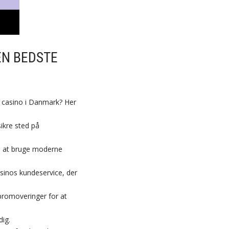
EN BEDSTE
casino i Danmark? Her
sikre sted på
d at bruge moderne
sinos kundeservice, der
promoveringer for at
dig.