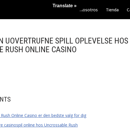
Translate »
Nosotros
Tienda
C
N UOVERTRUFNE SPILL OPLEVELSE HOS
 RUSH ONLINE CASINO
ENTS
Rush Online Casino er den bedste valg for dig
e casinospil online hos Uncrossable Rush