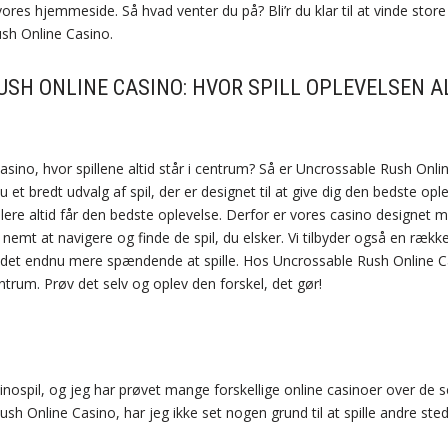
vores hjemmeside. Så hvad venter du på? Bli’r du klar til at vinde store
sh Online Casino.
SH ONLINE CASINO: HVOR SPILL OPLEVELSEN AL
casino, hvor spillene altid står i centrum? Så er Uncrossable Rush Onli
du et bredt udvalg af spil, der er designet til at give dig den bedste ople
illere altid får den bedste oplevelse. Derfor er vores casino designet m
 nemt at navigere og finde de spil, du elsker. Vi tilbyder også en ræk
det endnu mere spændende at spille. Hos Uncrossable Rush Online Casi
entrum. Prøv det selv og oplev den forskel, det gør!
sinospil, og jeg har prøvet mange forskellige online casinoer over de 
sh Online Casino, har jeg ikke set nogen grund til at spille andre sted