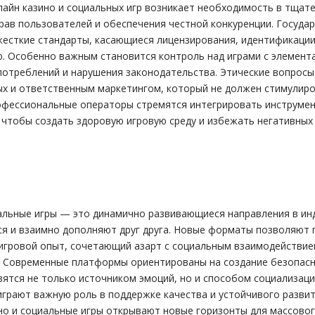
айн казино и социальных игр возникает необходимость в тщат
рав пользователей и обеспечения честной конкуренции. Госуда
жесткие стандарты, касающиеся лицензирования, идентификации
. Особенно важным становится контроль над играми с элемента
отреблений и нарушения законодательства. Этические вопросы
ых и ответственным маркетингом, который не должен стимулир
рофессиональные операторы стремятся интегрировать инструме
 чтобы создать здоровую игровую среду и избежать негативных
альные игры — это динамично развивающиеся направления в инд
ся и взаимно дополняют друг друга. Новые форматы позволяют
игровой опыт, сочетающий азарт с социальным взаимодействие
. Современные платформы ориентированы на создание безопас
вятся не только источником эмоций, но и способом социализаци
играют важную роль в поддержке качества и устойчивого развит
но и социальные игры открывают новые горизонты для массовог