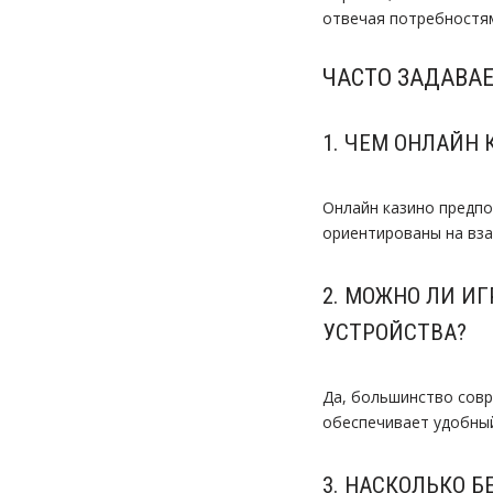
отвечая потребностя
ЧАСТО ЗАДАВАЕ
1. ЧЕМ ОНЛАЙН
Онлайн казино предпо
ориентированы на вза
2. МОЖНО ЛИ И
УСТРОЙСТВА?
Да, большинство сов
обеспечивает удобный
3. НАСКОЛЬКО 