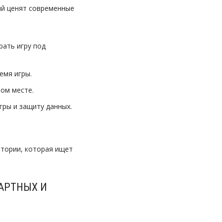
ый ценят современные
ать игру под
емя игры.
ом месте.
ры и защиту данных.
тории, которая ищет
ЗАРТНЫХ И