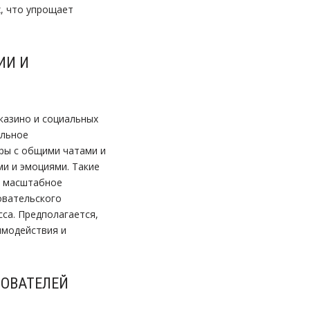
, что упрощает
ИИ И
казино и социальных
альное
иры с общими чатами и
ми и эмоциями. Такие
в масштабное
овательского
са. Предполагается,
имодействия и
ЗОВАТЕЛЕЙ