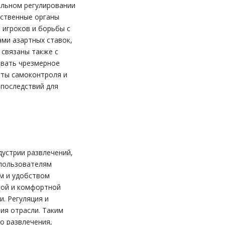
ельном регулировании
рственные органы
 игроков и борьбы с
ми азартных ставок,
 связаны также с
овать чрезмерное
нты самоконтроля и
 последствий для
устрии развлечений,
 пользователям
м и удобством
ной и комфортной
и. Регуляция и
ия отрасли. Таким
о развлечения,