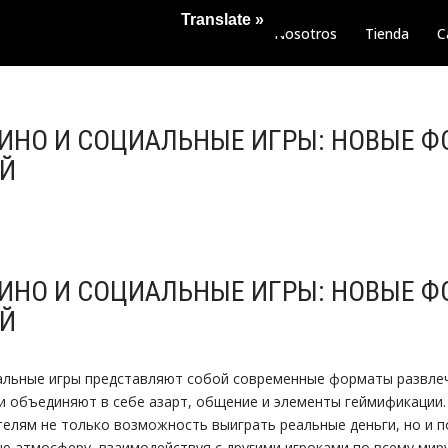
Translate »
Nosotros
Tienda
C
ИНО И СОЦИАЛЬНЫЕ ИГРЫ: НОВЫЕ 
ИЙ
ИНО И СОЦИАЛЬНЫЕ ИГРЫ: НОВЫЕ 
ИЙ
иальные игры представляют собой современные форматы развле
и объединяют в себе азарт, общение и элементы геймификации
елям не только возможность выиграть реальные деньги, но и п
ю атмосферу, взаимодействуя с другими игроками по всему миру