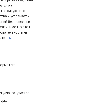
ются на
нтегрируются с
ства и устраивать
ений без денежных
телей. Именно этот
новательность не
ости
1вин
.
форматов:
егулярное участие.
ерь.