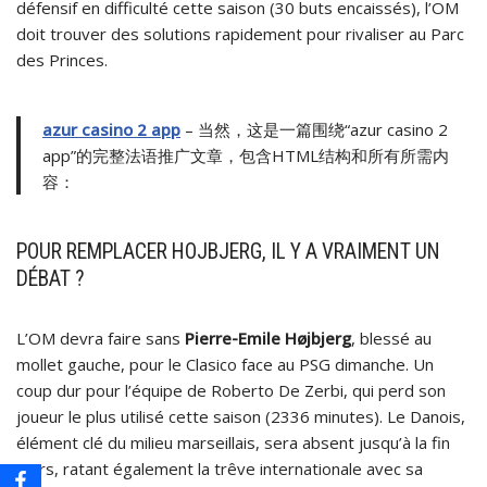
défensif en difficulté cette saison (30 buts encaissés), l’OM
doit trouver des solutions rapidement pour rivaliser au Parc
des Princes.
azur casino 2 app
– 当然，这是一篇围绕“azur casino 2
app”的完整法语推广文章，包含HTML结构和所有所需内
容：
POUR REMPLACER HOJBJERG, IL Y A VRAIMENT UN
DÉBAT ?
L’OM devra faire sans
Pierre-Emile Højbjerg
, blessé au
mollet gauche, pour le Clasico face au PSG dimanche. Un
coup dur pour l’équipe de Roberto De Zerbi, qui perd son
joueur le plus utilisé cette saison (2336 minutes). Le Danois,
élément clé du milieu marseillais, sera absent jusqu’à la fin
mars, ratant également la trêve internationale avec sa