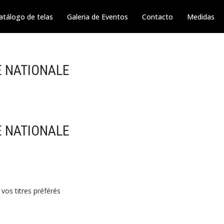
atálogo de telas
Galeria de Eventos
Contacto
Medidas
E NATIONALE
E NATIONALE
vos titres préférés