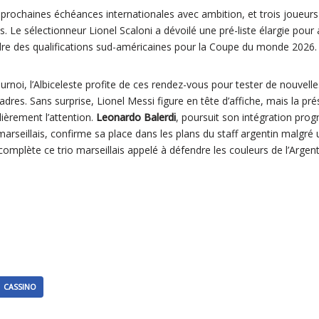
 prochaines échéances internationales avec ambition, et trois joueurs
. Le sélectionneur Lionel Scaloni a dévoilé une pré-liste élargie pour 
adre des qualifications sud-américaines pour la Coupe du monde 2026.
ournoi, l’Albiceleste profite de ces rendez-vous pour tester de nouvelle
cadres. Sans surprise, Lionel Messi figure en tête d’affiche, mais la pr
lièrement l’attention.
Leonardo Balerdi
, poursuit son intégration prog
 marseillais, confirme sa place dans les plans du staff argentin malgré
complète ce trio marseillais appelé à défendre les couleurs de l’Argent
CASSINO