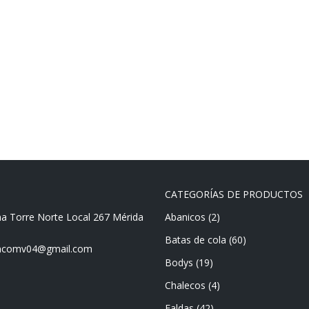
CATEGORÍAS DE PRODUCTOS
ma Torre Norte Local 267 Mérida
Abanicos
(2)
Batas de cola
(60)
mencomv04@gmail.com
Bodys
(19)
Chalecos
(4)
Faldas
(42)