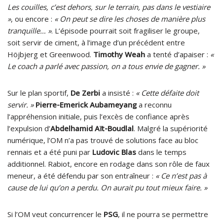
Les couilles, c’est dehors, sur le terrain, pas dans le vestiaire
»
, ou encore :
« On peut se dire les choses de manière plus
tranquille… »
. L’épisode pourrait soit fragiliser le groupe,
soit servir de ciment, à l’image d’un précédent entre
Höjbjerg et Greenwood.
Timothy Weah
a tenté d’apaiser :
«
Le coach a parlé avec passion, on a tous envie de gagner. »
Sur le plan sportif,
De Zerbi
a insisté :
« Cette défaite doit
servir. »
Pierre-Emerick Aubameyang
a reconnu
l’appréhension initiale, puis l’excès de confiance après
l’expulsion d’
Abdelhamid Aït-Boudlal
. Malgré la supériorité
numérique, l’OM n’a pas trouvé de solutions face au bloc
rennais et a été puni par
Ludovic Blas
dans le temps
additionnel. Rabiot, encore en rodage dans son rôle de faux
meneur, a été défendu par son entraîneur :
« Ce n’est pas à
cause de lui qu’on a perdu. On aurait pu tout mieux faire. »
Si l’OM veut concurrencer le
PSG
, il ne pourra se permettre