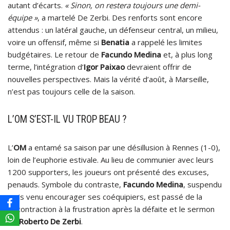
autant d’écarts.
« Sinon, on restera toujours une demi-
équipe »
, a martelé De Zerbi. Des renforts sont encore
attendus : un latéral gauche, un défenseur central, un milieu,
voire un offensif, même si
Benatia
a rappelé les limites
budgétaires. Le retour de
Facundo Medina
et, à plus long
terme, l’intégration d’
Igor Paixao
devraient offrir de
nouvelles perspectives. Mais la vérité d’août, à Marseille,
n’est pas toujours celle de la saison.
L’OM S’EST-IL VU TROP BEAU ?
L’
OM
a entamé sa saison par une désillusion à Rennes (1-0),
loin de l’euphorie estivale. Au lieu de communier avec leurs
1200 supporters, les joueurs ont présenté des excuses,
penauds. Symbole du contraste,
Facundo Medina
, suspendu
mais venu encourager ses coéquipiers, est passé de la
décontraction à la frustration après la défaite et le sermon
de
Roberto De Zerbi
.