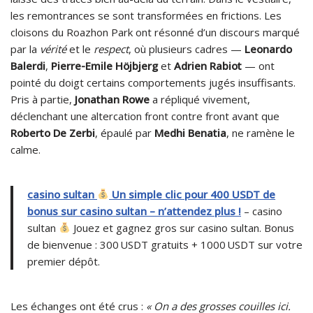
les remontrances se sont transformées en frictions. Les
cloisons du Roazhon Park ont résonné d’un discours marqué
par la
vérité
et le
respect
, où plusieurs cadres —
Leonardo
Balerdi
,
Pierre-Emile Höjbjerg
et
Adrien Rabiot
— ont
pointé du doigt certains comportements jugés insuffisants.
Pris à partie,
Jonathan Rowe
a répliqué vivement,
déclenchant une altercation front contre front avant que
Roberto De Zerbi
, épaulé par
Medhi Benatia
, ne ramène le
calme.
casino sultan
Un simple clic pour 400 USDT de
bonus sur casino sultan – n’attendez plus !
– casino
sultan
Jouez et gagnez gros sur casino sultan. Bonus
de bienvenue : 300 USDT gratuits + 1000 USDT sur votre
premier dépôt.
Les échanges ont été crus :
« On a des grosses couilles ici.