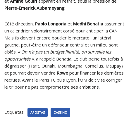
et
Amine Gouiri
apparaît en retrait, sous la pression de
Pierre-Emerick Aubameyang
.
Côté direction,
Pablo Longoria
et
Medhi Benatia
assument
un calendrier volontairement corsé pour anticiper la CAN.
Mais ils doivent encore boucler le mercato : un latéral
gauche, peut-être un défenseur central et un milieu sont
ciblés.
« On n’a pas un budget illimité, on surveille les
opportunités »
, a rappelé Benatia. Le club peine toutefois à
dégraisser (Harit, Ounahi, Moumbagna, Cornelius, Maupay)
et pourrait devoir vendre
Rowe
pour financer les dernières
recrues. Avant le Paris FC puis Lyon, l’OM doit vite corriger
le tir pour ne pas compromettre ses ambitions.
Etiquetas:
APOSTAS
CASSINO