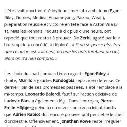
L’été avait pourtant été idyllique : mercato ambitieux (Egan-
Riley, Gomes, Medina, Aubameyang, Paixao, Weah),
préparation réussie et victoire en fête face à Aston Villa (3-
1). Mais les Rennais, réduits à dix plus d’une heure, ont
rappelé que tout restait à prouver.
De Zerbi
, agacé par le «
but stupide » concédé, a déploré :
« Si on se pense plus fort
que ce qu’on est vraiment, ou que les buts tombent du ciel,
alors on n’a rien compris. »
Les choix du coach lombard interrogent :
Egan-Riley
à
droite,
Murillo
à gauche,
Kondogbia
replacé en défense. Ce
dernier, loin de ses promesses passées, a été remplacé à la
mi-temps.
Leonardo Balerdi
, fautif sur l’action décisive de
Ludovic Blas
, a également déçu. Dans l’entrejeu,
Pierre-
Emile Höjbjerg
peine à retrouver son niveau initial, tandis
que
Adrien Rabiot
doit encore prouver qu’il peut être le chef
d’orchestre. Offensivement,
Jonathan Rowe
reste irrégulier