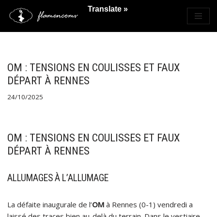
Translate »
Saltar
al
contenido
OM : TENSIONS EN COULISSES ET FAUX
DÉPART À RENNES
24/10/2025
OM : TENSIONS EN COULISSES ET FAUX
DÉPART À RENNES
ALLUMAGES À L’ALLUMAGE
La défaite inaugurale de l’
OM
à Rennes (0-1) vendredi a
laissé des traces bien au-delà du terrain. Dans le vestiaire,