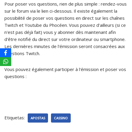
Pour poser vos questions, rien de plus simple : rendez-vous
sur le forum via le lien ci-dessous. Il existe également la
possibilité de poser vos questions en direct sur les chaînes
Twitch et Youtube du Phocéen. Vous pouvez d'ailleurs (si ce
n'est pas déjà fait) vous y abonner dès maintenant afin
d'être notifié du direct sur votre ordinateur ou smartphone.
Les dernières minutes de l'émission seront consacrées aux
questions Twitch.
Vous pouvez également participer à l'émission et poser vos
questions :
Etiquetas:
APOSTAS
CASSINO