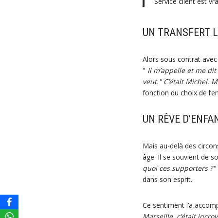
Service client est v
UN TRANSFERT L
Alors sous contrat avec
"
Il m’appelle et me dit 
veut." C’était Michel. 
fonction du choix de l’e
UN RÊVE D’ENFA
Mais au-delà des circons
âge. Il se souvient de 
quoi ces supporters ?" C
dans son esprit.
Ce sentiment l’a accom
Marseille, c’était incro