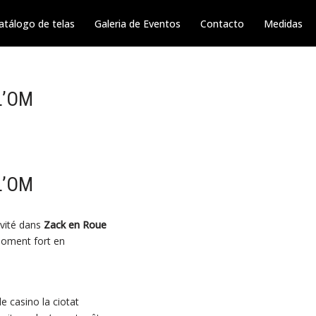
atálogo de telas
Galeria de Eventos
Contacto
Medidas
L’OM
L’OM
nvité dans
Zack en Roue
 moment fort en
 casino la ciotat