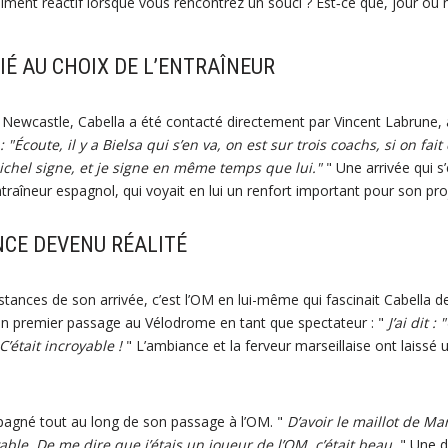
raiment réactif lorsque vous rencontrez un souci ? Est‑ce que, jour ou n
IÉ AU CHOIX DE L’ENTRAÎNEUR
 Newcastle, Cabella a été contacté directement par Vincent Labrune, a
: "Écoute, il y a Bielsa qui s’en va, on est sur trois coachs, si on fait 
Michel signe, et je signe en même temps que lui."
" Une arrivée qui s
ntraîneur espagnol, qui voyait en lui un renfort important pour son pro
NCE DEVENU RÉALITÉ
tances de son arrivée, c’est l’OM en lui-même qui fascinait Cabella d
son premier passage au Vélodrome en tant que spectateur : "
J’ai dit :
’était incroyable !
" L’ambiance et la ferveur marseillaise ont laissé 
pagné tout au long de son passage à l’OM. "
D’avoir le maillot de Mar
yable. De me dire que j’étais un joueur de l’OM, c’était beau.
" Une dé