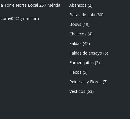
ma Torre Norte Local 267 Mérida
Abanicos
(2)
Batas de cola
(60)
mencomv04@gmail.com
Bodys
(19)
Chalecos
(4)
Faldas
(42)
Faldas de ensayo
(6)
Famenquitas
(2)
Flecos
(5)
Peinetas y Flores
(7)
Vestidos
(63)