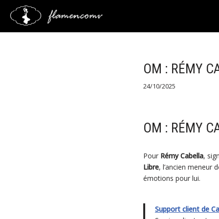
Saltar
al
contenido
OM : RÉMY C
24/10/2025
OM : RÉMY C
Pour
Rémy Cabella
, sig
Libre
, l’ancien meneur d
émotions pour lui.
Support client de C