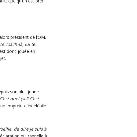
uit, quelqu’un est prêt
lors président de l’OM.
ce coach-là, lui te
’est donc jouée en
jet.
epuis son plus jeune
 "C’est quoi ça ? C’est
une empreinte indélébile
seille, de dire je suis à
claration qui rappelle à