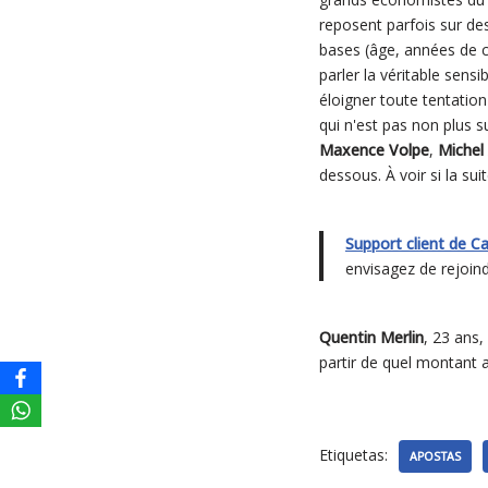
reposent parfois sur des
bases (âge, années de co
parler la véritable sens
éloigner toute tentation
qui n'est pas non plus s
Maxence Volpe
,
Michel
dessous. À voir si la su
Support client de C
envisagez de rejoind
Quentin Merlin
, 23 ans,
partir de quel montant a
Etiquetas:
APOSTAS