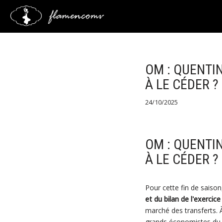
Saltar
al
contenido
OM : QUENTIN
À LE CÉDER ?
24/10/2025
OM : QUENTIN
À LE CÉDER ?
Pour cette fin de saison
et du bilan de l'exercic
marché des transferts. À 
grands économistes du 