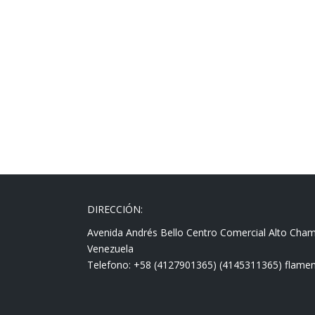
DIRECCIÓN:
Avenida Andrés Bello Centro Comercial Alto Cha
Venezuela
Telefono: +58 (4127901365) (4145311365) fla