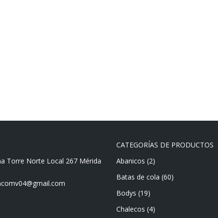
CATEGORÍAS DE PRODUCTOS
ma Torre Norte Local 267 Mérida
Abanicos
(2)
Batas de cola
(60)
mencomv04@gmail.com
Bodys
(19)
Chalecos
(4)