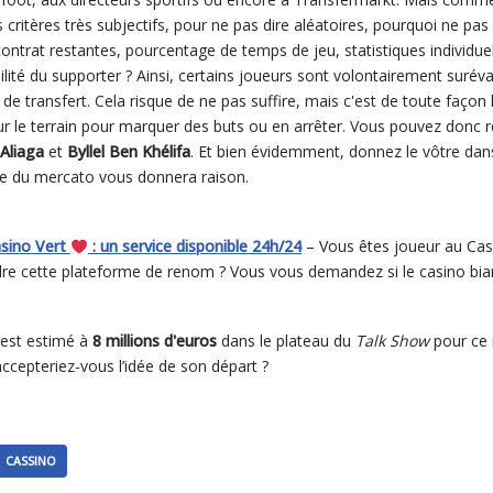
 critères très subjectifs, pour ne pas dire aléatoires, pourquoi ne pas
ntrat restantes, pourcentage de temps de jeu, statistiques individuell
ibilité du supporter ? Ainsi, certains joueurs sont volontairement suré
 de transfert. Cela risque de ne pas suffire, mais c'est de toute façon 
ur le terrain pour marquer des buts ou en arrêter. Vous pouvez donc re
 Aliaga
et
Byllel Ben Khélifa
. Et bien évidemment, donnez le vôtre dans
ite du mercato vous donnera raison.
asino Vert
: un service disponible 24h/24
– Vous êtes joueur au Casi
re cette plateforme de renom ? Vous vous demandez si le casino biarri
 est estimé à
8 millions d'euros
dans le plateau du
Talk Show
pour ce 
ccepteriez-vous l’idée de son départ ?
CASSINO