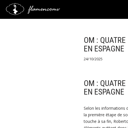
Saltar
al
contenido
OM : QUATRE
EN ESPAGNE
24/10/2025
OM : QUATRE
EN ESPAGNE
Selon les informations 
la première étape de so
touche à sa fin, Roberto
éléments quittent donc