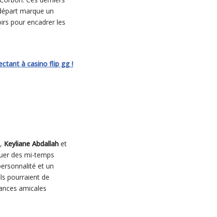
 départ marque un
oirs pour encadrer les
tant à casino flip gg !
,
Keyliane Abdallah
et
jouer des mi-temps
ersonnalité et un
ls pourraient de
héances amicales