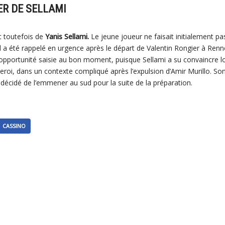
ER DE SELLAMI
t toutefois de
Yanis Sellami.
Le jeune joueur ne faisait initialement pa
l a été rappelé en urgence après le départ de Valentin Rongier à Renne
opportunité saisie au bon moment, puisque Sellami a su convaincre l
eroi, dans un contexte compliqué après l’expulsion d’Amir Murillo. Son 
 a décidé de l’emmener au sud pour la suite de la préparation.
CASSINO