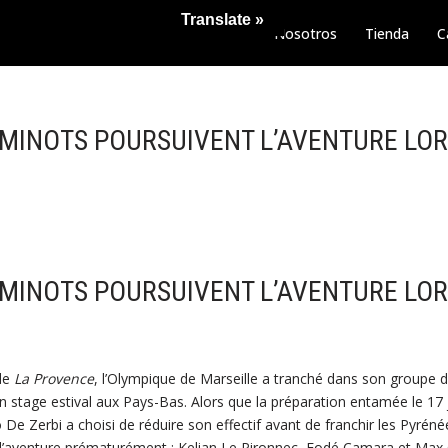
Translate »
Nosotros
Tienda
C
 MINOTS POURSUIVENT L’AVENTURE LOR
 MINOTS POURSUIVENT L’AVENTURE LOR
de
La Provence
, l’Olympique de Marseille a tranché dans son groupe 
n stage estival aux Pays-Bas. Alors que la préparation entamée le 17
 De Zerbi a choisi de réduire son effectif avant de franchir les Pyréné
 l’aventure prématurément : Kelian Le Pironnec, Fodé Camara et Max 