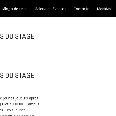
atálogo de telas
Galeria de Eventos
Contacto
Medidas
S DU STAGE
S DU STAGE
de jeunes joueurs après
 juillet au KNVB Campus
es. Trois jeunes
Corbon. Ces derniers