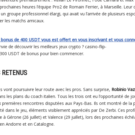
 prochaines heures l’équipe Pro2 de Romain Ferrier, à Marseille. Leur
 groupe professionnel élargi, qui avait vu l’arrivée de plusieurs esp
er les matchs amicaux.
bonus de 400 USDT vous est offert en vous inscrivant et vous connec
vie de découvrir les meilleurs jeux crypto ? casino-flip-
1300 USDT de bonus pour bien commencer.
S RETENUS
ts vont poursuivre leur route avec les pros. Sans surprise,
Robinio Vaz
ns les plans du coach italien. Tous les trois ont eu l’opportunité de 
 premières rencontres disputées aux Pays-Bas. Ils ont montré de la p
té dans le jeu, éléments visiblement appréciés par De Zerbi. Ces profi
 à Gérone (26 juillet) et Valence (29 juillet), lors des prochaines éc
n Andorre et en Catalogne.