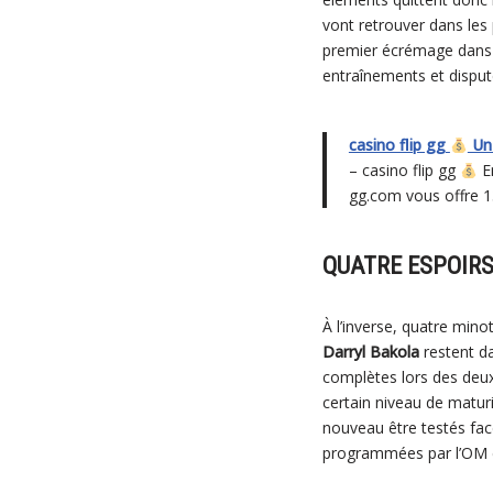
vont retrouver dans les
premier écrémage dans un
entraînements et disput
casino flip gg
Un 
– casino flip gg
En
gg.com vous offre 
QUATRE ESPOIR
À l’inverse, quatre mino
Darryl Bakola
restent da
complètes lors des deux
certain niveau de maturi
nouveau être testés face
programmées par l’OM e