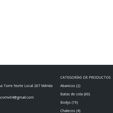
CATEGORÍAS DE PRODUCTOS
ma Torre Norte Local 267 Mérida
Abanicos
(2)
Batas de cola
(60)
mencomv04@gmail.com
Bodys
(19)
Chalecos
(4)