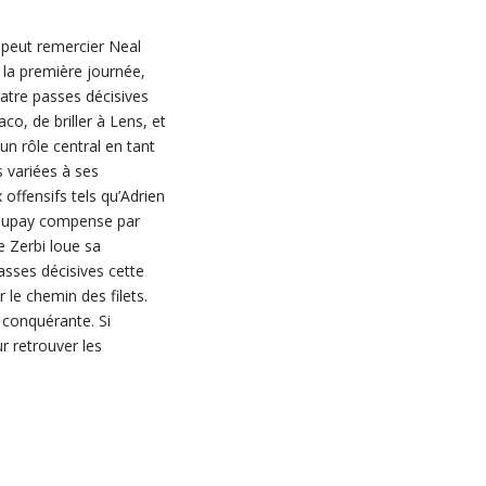
, peut remercier Neal
 la première journée,
uatre passes décisives
o, de briller à Lens, et
un rôle central en tant
s variées à ses
offensifs tels qu’Adrien
 Maupay compense par
e Zerbi loue sa
asses décisives cette
 le chemin des filets.
 conquérante. Si
r retrouver les