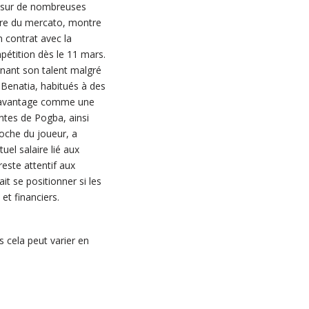
e sur de nombreuses
ôture du mercato, montre
n contrat avec la
pétition dès le 11 mars.
gnant son talent malgré
 Benatia, habitués à des
a davantage comme une
entes de Pogba, ainsi
oche du joueur, a
el salaire lié aux
este attentif aux
it se positionner si les
et financiers.
 cela peut varier en