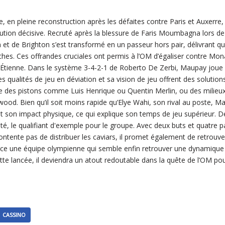
, en pleine reconstruction après les défaites contre Paris et Auxerre
tion décisive. Recruté après la blessure de Faris Moumbagna lors de
n et de Brighton s’est transformé en un passeur hors pair, délivrant q
es. Ces offrandes cruciales ont permis à l’OM d’égaliser contre Monac
nt-Étienne. Dans le système 3-4-2-1 de Roberto De Zerbi, Maupay joue 
es qualités de jeu en déviation et sa vision de jeu offrent des solution
sse des pistons comme Luis Henrique ou Quentin Merlin, ou des milieux 
od. Bien qu’il soit moins rapide qu’Elye Wahi, son rival au poste,
et son impact physique, ce qui explique son temps de jeu supérieur. D
ité, le qualifiant d'exemple pour le groupe. Avec deux buts et quatre p
tente pas de distribuer les caviars, il promet également de retrouver
rce une équipe olympienne qui semble enfin retrouver une dynamique
te lancée, il deviendra un atout redoutable dans la quête de l’OM pou
CASSINO