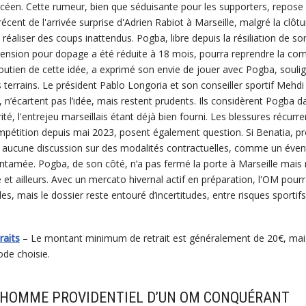
céen. Cette rumeur, bien que séduisante pour les supporters, repos
récent de l'arrivée surprise d'Adrien Rabiot à Marseille, malgré la cl
réaliser des coups inattendus. Pogba, libre depuis la résiliation de so
pension pour dopage a été réduite à 18 mois, pourra reprendre la com
soutien de cette idée, a exprimé son envie de jouer avec Pogba, souli
terrains. Le président Pablo Longoria et son conseiller sportif Mehdi
 n’écartent pas l’idée, mais restent prudents. Ils considèrent Pogb
ité, l'entrejeu marseillais étant déjà bien fourni. Les blessures récurr
pétition depuis mai 2023, posent également question. Si Benatia, pr
 aucune discussion sur des modalités contractuelles, comme un éventu
ntamée. Pogba, de son côté, n’a pas fermé la porte à Marseille mais r
et ailleurs. Avec un mercato hivernal actif en préparation, l'OM pourra
es, mais le dossier reste entouré d’incertitudes, entre risques sportifs 
raits
– Le montant minimum de retrait est généralement de 20€, mais
ode choisie.
L’HOMME PROVIDENTIEL D’UN OM CONQUÉRANT