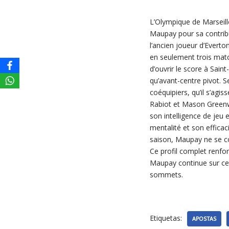
L’Olympique de Marseille
Maupay pour sa contribu
l’ancien joueur d’Everto
en seulement trois match
d’ouvrir le score à Sai
qu’avant-centre pivot. S
coéquipiers, qu’il s’agi
Rabiot et Mason Greenwo
son intelligence de jeu 
mentalité et son efficac
saison, Maupay ne se con
Ce profil complet renfo
Maupay continue sur cet
sommets.
Etiquetas:
APOSTAS