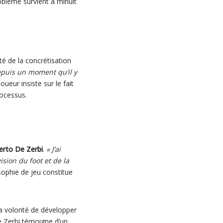
oblème survient à minuit
ité de la concrétisation
 depuis un moment qu’il y
 joueur insiste sur le fait
rocessus.
erto De Zerbi
.
« J’ai
sion du foot et de la
sophie de jeu constitue
sa volonté de développer
 Zerbi témoigne d’un