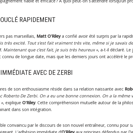
pagnement fiable et efficace ? À quoi peut-on s’attendre lorsqu’un pr
BOUCLÉ RAPIDEMENT
ers pas marseillais,
Matt O'Riley
a confié avoir été surpris par la rapid
uis très excité. Tout s’est fait vraiment très vite, même si je savais
M. Maintenant que c’est fait, je suis très heureux »
, a-t-il déclaré. Le
ait connu de longue date, mais que les derniers jours ont accéléré le p
IMMÉDIATE AVEC DE ZERBI
ures de son enthousiasme réside dans sa relation naissante avec
Rob
c Roberto De Zerbi. On a eu une bonne connexion. On a la même vi
 »
, explique
O'Riley
. Cette compréhension mutuelle autour de la philo
minant dans son intégration.
mble convaincu par le discours de son nouvel entraîneur, connu pour 
exigeant. L’adhésion immédiate d’
O'Riley
aux principes défendus par De