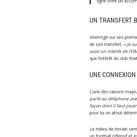
ligne offre un accom
UN TRANSFERT 
Interrogé sur ses premi
de son transfert.
« Je s
avait un intérêt de l’O
que l’intérêt du club ét
UNE CONNEXION 
L’une des raisons maje
parlé au téléphone ave
façon dont il faut jouer
pour lui un atout déter
Le milieu de terrain se
un football offensif et 