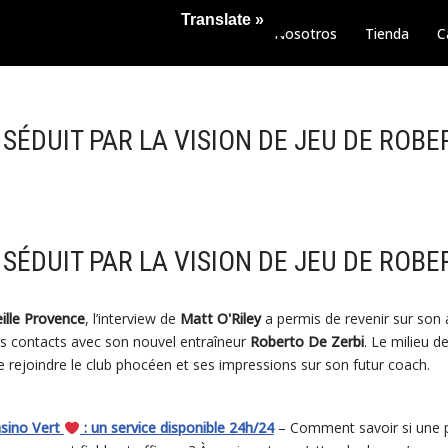
Translate »
Nosotros
Tienda
C
 SÉDUIT PAR LA VISION DE JEU DE ROBE
 SÉDUIT PAR LA VISION DE JEU DE ROBE
lle Provence
, l’interview de
Matt O'Riley
a permis de revenir sur son ar
s contacts avec son nouvel entraîneur
Roberto De Zerbi
. Le milieu d
e rejoindre le club phocéen et ses impressions sur son futur coach.
asino Vert
: un service disponible 24h/24
– Comment savoir si une p