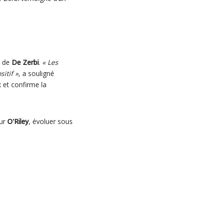
s de
De Zerbi
.
« Les
itif »
, a souligné
 et confirme la
our
O'Riley
, évoluer sous