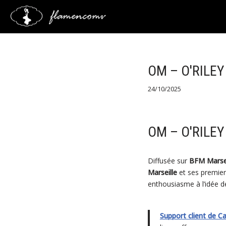
Saltar
al
contenido
OM – O'RILEY
24/10/2025
OM – O'RILEY
Diffusée sur
BFM Marsei
Marseille
et ses premier
enthousiasme à l’idée d
Support client de C