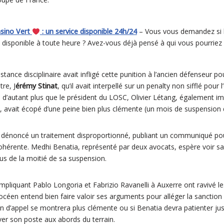
asino Vert
: un service disponible 24h/24
– Vous vous demandez si l
t disponible à toute heure ? Avez-vous déjà pensé à qui vous pourrie
’instance disciplinaire avait infligé cette punition à l’ancien défenseu
re, J
érémy Stinat
, qu’il avait interpellé sur un penalty non sifflé pou
, d’autant plus que le président du LOSC, Olivier Létang, également i
, avait écopé d’une peine bien plus clémente (un mois de suspension de
dénoncé un traitement disproportionné, publiant un communiqué po
cohérente. Medhi Benatia, représenté par deux avocats, espère voir sa
plus de la moitié de sa suspension.
 impliquant Pablo Longoria et Fabrizio Ravanelli à Auxerre ont ravivé l
hocéen entend bien faire valoir ses arguments pour alléger la sanction
n d’appel se montrera plus clémente ou si Benatia devra patienter jusq
er son poste aux abords du terrain.