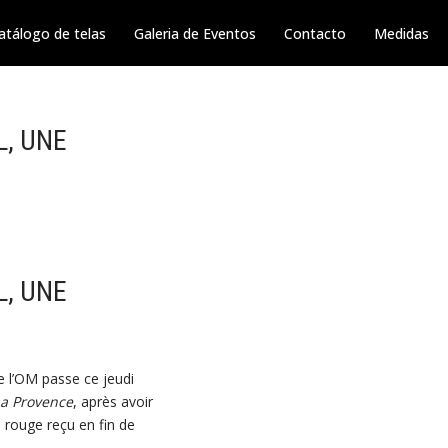
atálogo de telas
Galeria de Eventos
Contacto
Medidas
L, UNE
L, UNE
e l’OM passe ce jeudi
La Provence
, après avoir
 rouge reçu en fin de