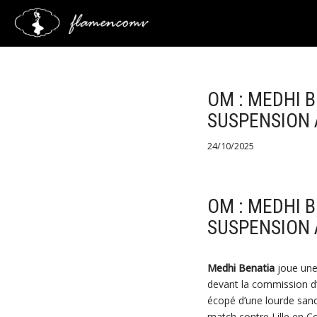
Saltar
al
contenido
OM : MEDHI B
SUSPENSION 
24/10/2025
OM : MEDHI B
SUSPENSION 
Medhi Benatia
joue une 
devant la commission d’
écopé d’une lourde sanc
match contre Lille en C