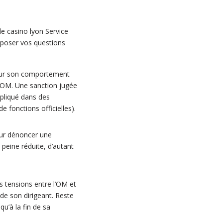
e casino lyon Service
z poser vos questions
r pour son comportement
r l’OM. Une sanction jugée
mpliqué dans des
 fonctions officielles).
ur dénoncer une
 peine réduite, d’autant
es tensions entre l’OM et
 de son dirigeant. Reste
u’à la fin de sa