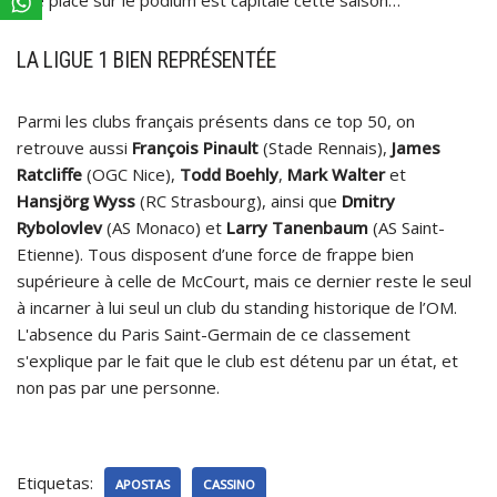
LA LIGUE 1 BIEN REPRÉSENTÉE
Parmi les clubs français présents dans ce top 50, on
retrouve aussi
François Pinault
(Stade Rennais),
James
Ratcliffe
(OGC Nice),
Todd Boehly
,
Mark Walter
et
Hansjörg Wyss
(RC Strasbourg), ainsi que
Dmitry
Rybolovlev
(AS Monaco) et
Larry Tanenbaum
(AS Saint-
Etienne). Tous disposent d’une force de frappe bien
supérieure à celle de McCourt, mais ce dernier reste le seul
à incarner à lui seul un club du standing historique de l’OM.
L'absence du Paris Saint-Germain de ce classement
s'explique par le fait que le club est détenu par un état, et
non pas par une personne.
Etiquetas:
APOSTAS
CASSINO