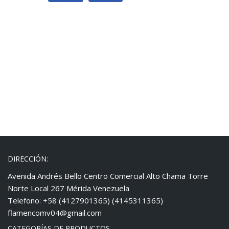
DIRECCIÓN:
Avenida Andrés Bello Centro Comercial Alto Chama Torre
Norte Local 267 Mérida Venezuela
Telefono: +58 (4127901365) (4145311365)
flamencomv04@gmail.com
CATEGORÍAS DE PRODUCTOS