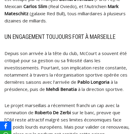
Mexicain
Carlos Slim
(Real Oviedo), et l’Autrichien
Mark
Mateschitz
(galaxie Red Bull), tous milliardaires à plusieurs
dizaines de milliards.
UN ENGAGEMENT TOUJOURS FORT À MARSEILLE
Depuis son arrivée à la tête du club, McCourt a souvent été
critiqué pour sa gestion ou sa frilosité dans les
investissements. Pourtant, son implication reste constante,
notamment à travers la réorganisation sportive opérée ces
dernières saisons avec l’arrivée de
Pablo Longoria
à la
présidence, puis de
Mehdi Benatia
à la direction sportive.
Le projet marseillais a récemment franchi un cap avec la
nomination de
Roberto De Zerbi
sur le banc, preuve que
l’OM reste attractif malgré ses limites économiques face
aux poids lourds européens. Mais pour valider ce renouveau,
une place sur le podium est capitale cette saison…