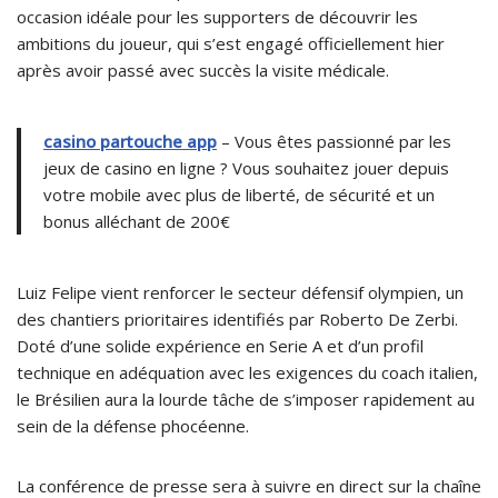
occasion idéale pour les supporters de découvrir les
ambitions du joueur, qui s’est engagé officiellement hier
après avoir passé avec succès la visite médicale.
casino partouche app
– Vous êtes passionné par les
jeux de casino en ligne ? Vous souhaitez jouer depuis
votre mobile avec plus de liberté, de sécurité et un
bonus alléchant de 200€
Luiz Felipe vient renforcer le secteur défensif olympien, un
des chantiers prioritaires identifiés par Roberto De Zerbi.
Doté d’une solide expérience en Serie A et d’un profil
technique en adéquation avec les exigences du coach italien,
le Brésilien aura la lourde tâche de s’imposer rapidement au
sein de la défense phocéenne.
La conférence de presse sera à suivre en direct sur la chaîne