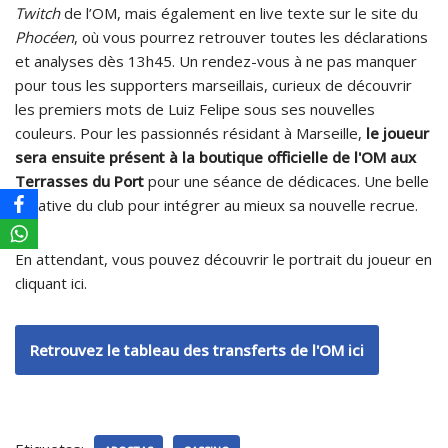
Twitch
de l’OM, mais également en live texte sur le site du
Phocéen
, où vous pourrez retrouver toutes les déclarations
et analyses dès 13h45. Un rendez-vous à ne pas manquer
pour tous les supporters marseillais, curieux de découvrir
les premiers mots de Luiz Felipe sous ses nouvelles
couleurs. Pour les passionnés résidant à Marseille,
le joueur
sera ensuite présent à la boutique officielle de l'OM aux
Terrasses du Port
pour une séance de dédicaces. Une belle
initiative du club pour intégrer au mieux sa nouvelle recrue.
En attendant, vous pouvez découvrir le portrait du joueur en
cliquant ici.
Retrouvez le tableau des transferts de l'OM ici