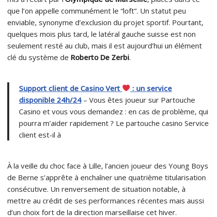
que l’on appelle communément le “loft”. Un statut peu
enviable, synonyme d’exclusion du projet sportif. Pourtant,
quelques mois plus tard, le latéral gauche suisse est non
seulement resté au club, mais il est aujourd’hui un élément
clé du système de
Roberto De Zerbi
.
Support client de Casino Vert
: un service
disponible 24h/24
– Vous êtes joueur sur Partouche
Casino et vous vous demandez : en cas de problème, qui
pourra m’aider rapidement ? Le partouche casino Service
client est-il à
À la veille du choc face à Lille, l’ancien joueur des Young Boys
de Berne s’apprête à enchaîner une quatrième titularisation
consécutive. Un renversement de situation notable, à
mettre au crédit de ses performances récentes mais aussi
d’un choix fort de la direction marseillaise cet hiver.