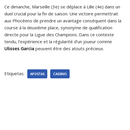
Ce dimanche, Marseille (3e) se déplace à Lille (4e) dans un
duel crucial pour la fin de saison. Une victoire permettrait
aux Phocéens de prendre un avantage conséquent dans la
course à la deuxième place, synonyme de qualification
directe pour la Ligue des Champions. Dans ce contexte
tendu, l’expérience et la régularité d’un joueur comme
Ulisses Garcia
peuvent être des atouts précieux.
Etiquetas:
APOSTAS
CASSINO