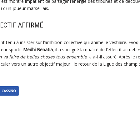
 s’est montré impatient de partager l’énergie des tribunes et de découvr
 d’un joueur marseillais.
ECTIF AFFIRMÉ
 tenu à insister sur l’ambition collective qui anime le vestiaire. Évo
teur sportif
Medhi Benatia
, il a souligné la qualité de l’effectif actuel.
«
on va faire de belles choses tous ensemble »
, a-t-il assuré. Après le
culer vers un autre objectif majeur : le retour de la Ligue des champi
CASSINO