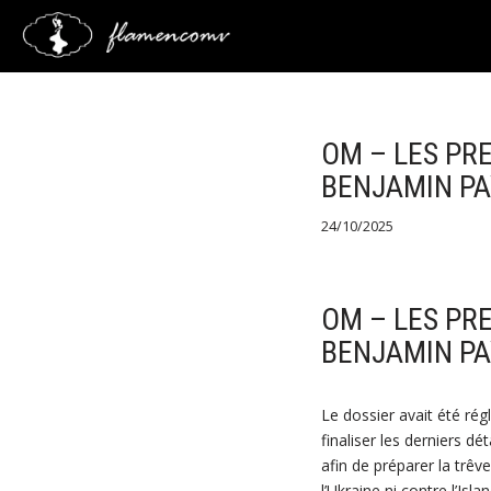
Saltar
al
contenido
OM – LES PR
BENJAMIN PA
24/10/2025
OM – LES PR
BENJAMIN PA
Le dossier avait été rég
finaliser les derniers dét
afin de préparer la trêv
l’Ukraine ni contre l’Isl