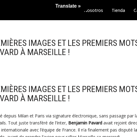
Translate »
Nosotros
Tienda
C
EMIÈRES IMAGES ET LES PREMIERS MOT
VARD À MARSEILLE !
EMIÈRES IMAGES ET LES PREMIERS MOT
VARD À MARSEILLE !
lé depuis Milan et Paris via signature électronique, sans passage par
ails. Tout juste transféré de l’Inter,
Benjamin Pavard
avait rejoint dir
e internationale avec l’équipe de France. Il n’a finalement pas disputé
ande, avant de prendre l’avion pour rallier Marseille ce mercredi.