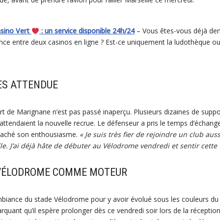
asino Vert
: un service disponible 24h/24
– Vous êtes-vous déjà dem
ence entre deux casinos en ligne ? Est-ce uniquement la ludothèque o
ÈS ATTENDUE
ort de Marignane n’est pas passé inaperçu. Plusieurs dizaines de suppo
attendaient la nouvelle recrue. Le défenseur a pris le temps d’échang
 caché son enthousiasme.
« Je suis très fier de rejoindre un club aus
e. J’ai déjà hâte de débuter au Vélodrome vendredi et sentir cette 
 VÉLODROME COMME MOTEUR
mbiance du stade Vélodrome pour y avoir évolué sous les couleurs d
rquant qu’il espère prolonger dès ce vendredi soir lors de la réception