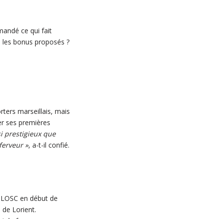
andé ce qui fait
u les bonus proposés ?
rters marseillais, mais
er ses premières
si prestigieux que
ferveur »
, a-t-il confié.
u LOSC en début de
 de Lorient.