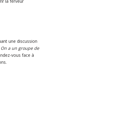
ir la ferveur
quant une discussion
 On a un groupe de
 rendez-vous face à
ons.