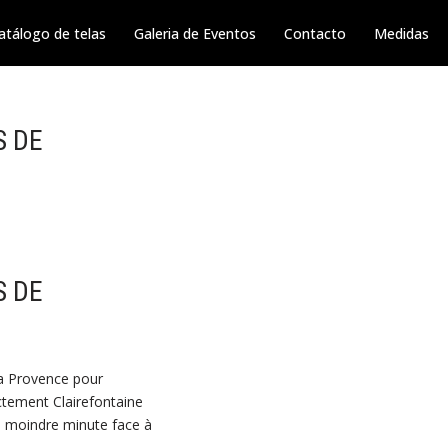
atálogo de telas
Galeria de Eventos
Contacto
Medidas
S DE
S DE
 la Provence pour
ectement Clairefontaine
 la moindre minute face à