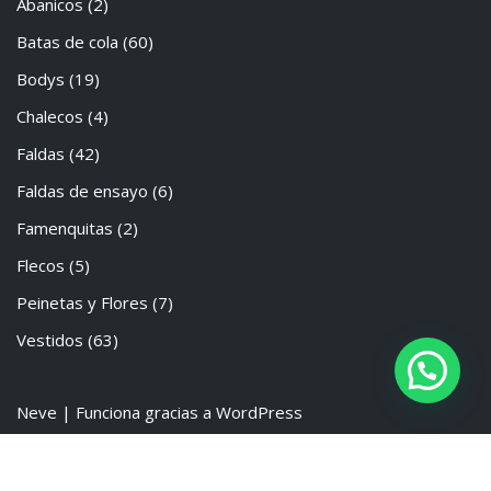
Abanicos
(2)
Batas de cola
(60)
Bodys
(19)
Chalecos
(4)
Faldas
(42)
Faldas de ensayo
(6)
Famenquitas
(2)
Flecos
(5)
Peinetas y Flores
(7)
Vestidos
(63)
Neve
| Funciona gracias a
WordPress